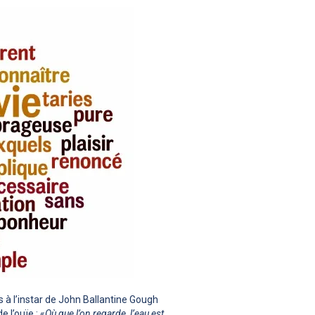
s à l’instar de John Ballantine Gough
 l’ouïe : «
Où que l’on regarde, l’eau est