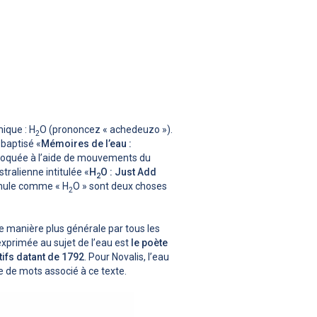
ique : H
O (prononcez « achedeuzo »).
2
 baptisé «
Mémoires de l’eau :
 évoquée à l’aide de mouvements du
tralienne intitulée «
H
O : Just Add
2
ormule comme « H
O » sont deux choses
2
de manière plus générale par tous les
 exprimée au sujet de l’eau est
le poète
tifs datant de 1792
. Pour Novalis, l’eau
e de mots associé à ce texte.