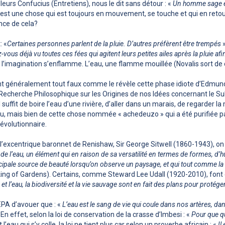
urs Confucius (Entretiens), nous le dit sans détour : «
Un homme sage es
au est une chose qui est toujours en mouvement, se touche et qui en retou
nce de cela?
: «
Certaines personnes parlent de la pluie. D’autres préfèrent être trempés
»
-vous déjà vu toutes ces fées qui agitent leurs petites ailes après la pluie afin
l’imagination s’enflamme. L’eau, une flamme mouillée (Novalis sort de c
 ont généralement tout faux comme le révèle cette phase idiote d’Edmu
cherche Philosophique sur les Origines de nos Idées concernant le Sub
 Il suffit de boire l’eau d’une rivière, d’aller dans un marais, de regarder l
l’eau, mais bien de cette chose nommée « achedeuzo » qui a été purifiée
évolutionnaire.
’excentrique baronnet de Renishaw, Sir George Sitwell (1860-1943), on r
ie de l’eau, un élément qui en raison de sa versatilité en termes de formes, d’
incipale source de beauté lorsqu’on observe un paysage, et qui tout comme l
ing of Gardens). Certains, comme Steward Lee Udall (1920-2010), font c
 et l’eau, la biodiversité et la vie sauvage sont en fait des plans pour protége
EPA d’avouer que : «
L’eau est le sang de vie qui coule dans nos artères, d
 En effet, selon la loi de conservation de la crasse d’Imbesi : «
Pour que qu
est l’eau qui s’y colle, la loi ne tient plus car selon un proverbe africain : «
Il