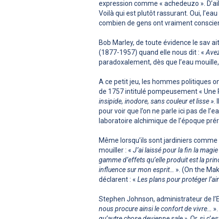
expression comme « achedeuzo ». D’aille
Voilà qui est plutôt rassurant. Oui, l’e
combien de gens ont vraiment conscie
Bob Marley, de toute évidence le sav ait
(1877-1957) quand elle nous dit : «
Avez
paradoxalement, dès que l’eau mouille, 
A ce petit jeu, les hommes politiques
de 1757 intitulé pompeusement « Une Re
insipide, inodore, sans couleur et lisse »
.
pour voir que l’on ne parle ici pas de 
laboratoire alchimique de l’époque prér
Même lorsqu’ils sont jardiniers comme l
mouiller : «
J’ai laissé pour la fin la mag
gamme d’effets qu’elle produit est la pr
influence sur mon esprit…
». (On the Mak
déclarent : «
Les plans pour protéger l’air
Stephen Johnson, administrateur de l’
nous procure ainsi le confort de vivre…
».
qu’autre chose devienne sale »
. Or, si c’