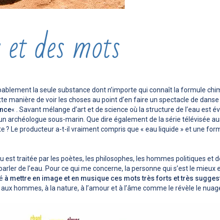
 et des mots
blement la seule substance dont n’importe qui connaît la formule chim
te manière de voir les choses au point d’en faire un spectacle de danse
ance
« . Savant mélange d’art et de science où la structure de l’eau est
un archéologue sous-marin. Que dire également de la série télévisée aus
te ? Le producteur a-t-il vraiment compris que « eau liquide » et une f
 est traitée par les poètes, les philosophes, les hommes politiques et 
parler de l’eau. Pour ce qui me concerne, la personne qui s’est le mieux
té
à mettre en image et en musique ces mots très forts et très sugges
é aux hommes, à la nature, à l’amour et à l’âme comme le révèle le nuag