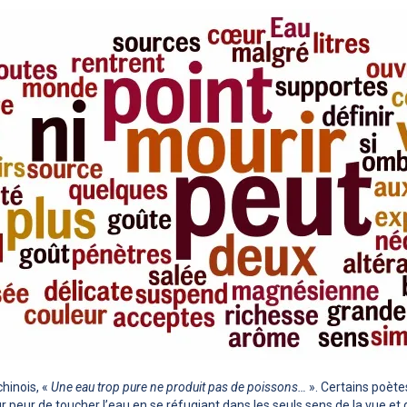
chinois, «
Une eau trop pure ne produit pas de poissons…
». Certains poète
r peur de toucher l’eau en se réfugiant dans les seuls sens de la vue et de