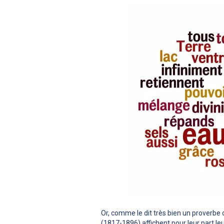
Or, comme le dit très bien un proverbe 
(1817-1896) affichent pour leur part leu