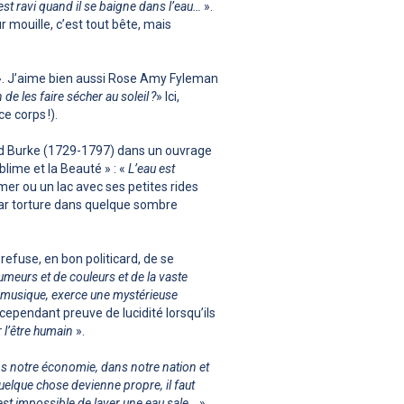
t ravi quand il se baigne dans l’eau…
».
r mouille, c’est tout bête, mais
. J’aime bien aussi Rose Amy Fyleman
 de les faire sécher au soleil ?
» Ici,
e corps !).
nd Burke (1729-1797) dans un ouvrage
lime et la Beauté » : «
L’eau est
a mer ou un lac avec ses petites rides
 par torture dans quelque sombre
efuse, en bon politicard, de se
humeurs et de couleurs et de la vaste
a musique, exerce une mystérieuse
ependant preuve de lucidité lorsqu’ils
r l’être humain
».
ans notre économie, dans notre nation et
elque chose devienne propre, il faut
 est impossible de laver une eau sale…
».