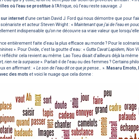
villes où l’eau se prostitue
à l’Afrique, où l’eau reste sauvage. J
sur internet
d’une certain David J. Ford qui nous démontre que pour faire
e scénariste et acteur Steven Wright : «
Maintenant que j’ai de l’eau en poud
tellement indispensable qu’on ne découvre sa vraie valeur que lorsqu’ell
ance entièrement faite d’eau la plus efficace au monde ? Pour le scénar
minines
». Pour Ovide, c’est la goutte d’eau : «
Gutta Cavat Lapidem, Non V
 y réfléchir cela revient au même. Lao Tseu disait d’ailleurs déjà la même
rt, rien ne la surpasse
». Parlait-il de l’eau ou des femmes ? Certains p
eux en affirmant : «
Le son de l’eau dit ce que je pense…
».
Masaru Emoto, l
u avec des mots
et voici le nuage que cela donne :