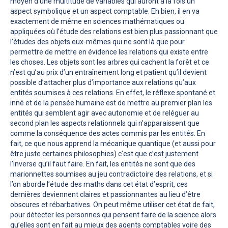
moyen d’une multitude de variables qui auront à la fois un
aspect symbolique et un aspect comptable. Eh bien, il en va
exactement de même en sciences mathématiques ou
appliquées où l’étude des relations est bien plus passionnant que
l’études des objets eux-mêmes qui ne sont là que pour
permettre de mettre en évidence les relations qui existe entre
les choses. Les objets sont les arbres qui cachent la forêt et ce
n’est qu’au prix d’un entraînement long et patient qu’il devient
possible d’attacher plus d’importance aux relations qu’aux
entités soumises à ces relations. En effet, le réflexe spontané et
inné et de la pensée humaine est de mettre au premier plan les
entités qui semblent agir avec autonomie et de reléguer au
second plan les aspects relationnels qui n’apparaissent que
comme la conséquence des actes commis par les entités. En
fait, ce que nous apprend la mécanique quantique (et aussi pour
être juste certaines philosophies) c’est que c’est justement
l’inverse qu’il faut faire. En fait, les entités ne sont que des
marionnettes soumises au jeu contradictoire des relations, et si
l’on aborde l’étude des maths dans cet état d’esprit, ces
dernières deviennent claires et passionnantes au lieu d’être
obscures et rébarbatives. On peut même utiliser cet état de fait,
pour détecter les personnes qui pensent faire de la science alors
qu’elles sont en fait au mieux des agents comptables voire des