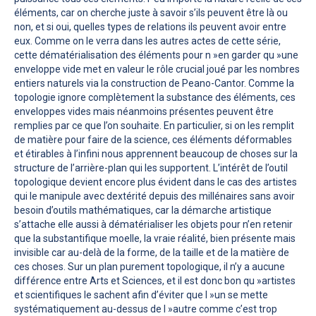
éléments, car on cherche juste à savoir s’ils peuvent être là ou
non, et si oui, quelles types de relations ils peuvent avoir entre
eux. Comme on le verra dans les autres actes de cette série,
cette dématérialisation des éléments pour n »en garder qu »une
enveloppe vide met en valeur le rôle crucial joué par les nombres
entiers naturels via la construction de Peano-Cantor. Comme la
topologie ignore complètement la substance des éléments, ces
enveloppes vides mais néanmoins présentes peuvent être
remplies par ce que l’on souhaite. En particulier, si on les remplit
de matière pour faire de la science, ces éléments déformables
et étirables à l’infini nous apprennent beaucoup de choses sur la
structure de l’arrière-plan qui les supportent. L’intérêt de l’outil
topologique devient encore plus évident dans le cas des artistes
qui le manipule avec dextérité depuis des millénaires sans avoir
besoin d’outils mathématiques, car la démarche artistique
s’attache elle aussi à dématérialiser les objets pour n’en retenir
que la substantifique moelle, la vraie réalité, bien présente mais
invisible car au-delà de la forme, de la taille et de la matière de
ces choses. Sur un plan purement topologique, il n’y a aucune
différence entre Arts et Sciences, et il est donc bon qu »artistes
et scientifiques le sachent afin d’éviter que l »un se mette
systématiquement au-dessus de l »autre comme c’est trop