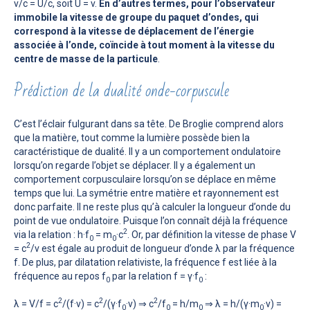
v/c = U/c, soit U = v.
En d’autres termes, pour l’observateur
immobile la vitesse de groupe du paquet d’ondes, qui
correspond à la vitesse de déplacement de l’énergie
associée à l’onde, coïncide à tout moment à la vitesse du
centre de masse de la particule
.
Prédiction de la dualité onde-corpuscule
C’est l’éclair fulgurant dans sa tête. De Broglie comprend alors
que la matière, tout comme la lumière possède bien la
caractéristique de dualité. Il y a un comportement ondulatoire
lorsqu’on regarde l’objet se déplacer. Il y a également un
comportement corpusculaire lorsqu’on se déplace en même
temps que lui. La symétrie entre matière et rayonnement est
donc parfaite. Il ne reste plus qu’à calculer la longueur d’onde du
point de vue ondulatoire. Puisque l’on connaît déjà la fréquence
2
via la relation : h·f
= m
·c
. Or, par définition la vitesse de phase V
0
0
2
= c
/v est égale au produit de longueur d’onde λ par la fréquence
f. De plus, par dilatation relativiste, la fréquence f est liée à la
fréquence au repos f
par la relation f = γ·f
:
0
0
2
2
2
λ = V/f = c
/(f·v) = c
/(γ·f
·v) ⇒ c
/f
= h/m
⇒ λ = h/(γ·m
·v) =
0
0
0
0