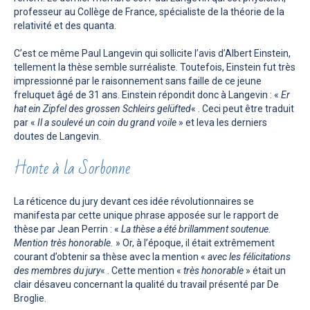
professeur au Collège de France, spécialiste de la théorie de la
relativité et des quanta.
C’est ce même Paul Langevin qui sollicite l’avis d’Albert Einstein,
tellement la thèse semble surréaliste. Toutefois, Einstein fut très
impressionné par le raisonnement sans faille de ce jeune
freluquet âgé de 31 ans. Einstein répondit donc à Langevin : «
Er
hat ein Zipfel des grossen Schleirs gelüfted
« . Ceci peut être traduit
par «
Il a soulevé un coin du grand voile
» et leva les derniers
doutes de Langevin.
Honte à la Sorbonne
La réticence du jury devant ces idée révolutionnaires se
manifesta par cette unique phrase apposée sur le rapport de
thèse par Jean Perrin : «
La thèse a été brillamment soutenue.
Mention très honorable.
» Or, à l’époque, il était extrêmement
courant d’obtenir sa thèse avec la mention «
avec les félicitations
des membres du jury
« . Cette mention «
très honorable
» était un
clair désaveu concernant la qualité du travail présenté par De
Broglie.