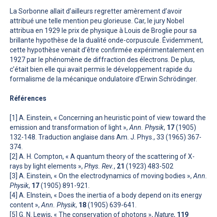
La Sorbonne allait d’ailleurs regretter amèrement d’avoir
attribué une telle mention peu glorieuse. Car, le jury Nobel
attribua en 1929 le prix de physique à Louis de Broglie pour sa
brillante hypothèse de la dualité onde-corpuscule. Évidemment,
cette hypothèse venait d’être confirmée expérimentalement en
1927 par le phénomène de diffraction des électrons. De plus,
c’était bien elle qui avait permis le développement rapide du
formalisme de la mécanique ondulatoire d’Erwin Schrödinger.
Références
[1] A. Einstein, « Concerning an heuristic point of view toward the
emission and transformation of light »,
Ann. Physik
,
17
(1905)
132-148. Traduction anglaise dans Am. J. Phys., 33 (1965) 367-
374.
[2] A. H. Compton, « A quantum theory of the scattering of X-
rays by light elements »,
Phys. Rev.
,
21
(1923) 483-502
[3] A. Einstein, « On the electrodynamics of moving bodies »,
Ann.
Physik
,
17
(1905) 891-921.
[4] A. EInstein, « Does the inertia of a body depend on its energy
content »,
Ann. Physik
,
18
(1905) 639-641.
[5] G. N. Lewis, « The conservation of photons »,
Nature
,
119