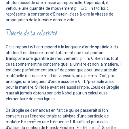
photon possède une masse au repos nulle. Cependant, il
véhicule une quantité de mouvement p = E/c = h·f/c. Ici, c
représente la constante d’Einstein, c’est-à-dire la vitesse de
propagation de la lumière dans le vide.
Théorie de la relativité
Or, le rapport c/f correspond à la longueur d’onde spatiale λ du
photon. Il en découle immédiatement que tout photon
transporte une quantité de mouvement : p = h/λ. Bien sûr, tout
ce raisonnement ne concerne que la lumière et non la matière. Il
est donc parfaitement abusif de poser que pour une particule
matérielle de masse m et de vitesse v, on a p = m·v. D’où, par
analogie, une longueur d’onde associée λ = h/p valable aussi
pour la matière. Si l’idée avait été aussi simple, Louis de Broglie
n’aurait jamais obtenu son prix Nobel pour un calcul aussi
élémentaire de deux lignes.
De Broglie se demandait en fait ce qui se passerait si l’on
convertissait l’énergie totale relativiste d’une particule de
2
matière E = m·c
en une fréquence f. Il suffisait pour cela
2
d’utiliser la relation de Planck-Einstein : E = h·f = m·c
. Si cette