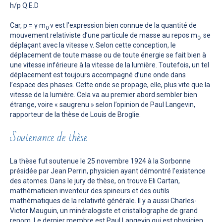
h/p Q.E.D
Car, p = γ·m
·v est l’expression bien connue de la quantité de
0
mouvement relativiste d’une particule de masse au repos m
, se
0
déplaçant avec la vitesse v. Selon cette conception, le
déplacement de toute masse ou de toute énergie se fait bien à
une vitesse inférieure à la vitesse de la lumière. Toutefois, un tel
déplacement est toujours accompagné d’une onde dans
l’espace des phases. Cette onde se propage, elle, plus vite que la
vitesse de la lumière. Cela va au premier abord sembler bien
étrange, voire « saugrenu » selon l’opinion de Paul Langevin,
rapporteur de la thèse de Louis de Broglie.
Soutenance de thèse
La thèse fut soutenue le 25 novembre 1924 à la Sorbonne
présidée par Jean Perrin, physicien ayant démontré l’existence
des atomes. Dans le jury de thèse, on trouve Eli Cartan,
mathématicien inventeur des spineurs et des outils
mathématiques de la relativité générale. Il y a aussi Charles-
Victor Mauguin, un minéralogiste et cristallographe de grand
renom. Le dernier membre est Paul Langevin qui est physicien,