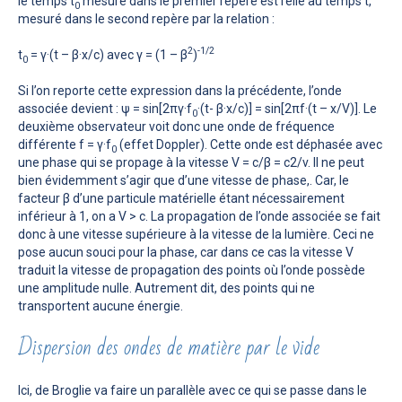
le temps t
mesuré dans le premier repère est relié au temps t,
0
mesuré dans le second repère par la relation :
2
-1/2
t
= γ·(t – β·x/c) avec γ = (1 – β
)
0
Si l’on reporte cette expression dans la précédente, l’onde
associée devient : ψ = sin[2πγ·f
·(t- β·x/c)] = sin[2πf·(t – x/V)]. Le
0
deuxième observateur voit donc une onde de fréquence
différente f = γ·f
(effet Doppler). Cette onde est déphasée avec
0
une phase qui se propage à la vitesse V = c/β = c2/v. Il ne peut
bien évidemment s’agir que d’une vitesse de phase,. Car, le
facteur β d’une particule matérielle étant nécessairement
inférieur à 1, on a V > c. La propagation de l’onde associée se fait
donc à une vitesse supérieure à la vitesse de la lumière. Ceci ne
pose aucun souci pour la phase, car dans ce cas la vitesse V
traduit la vitesse de propagation des points où l’onde possède
une amplitude nulle. Autrement dit, des points qui ne
transportent aucune énergie.
Dispersion des ondes de matière par le vide
Ici, de Broglie va faire un parallèle avec ce qui se passe dans le