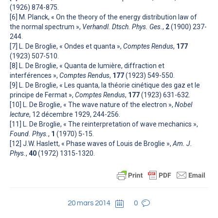
(1926) 874-875.
[6] M. Planck, « On the theory of the energy distribution law of
the normal spectrum »,
Verhandl. Dtsch. Phys. Ges.
,
2
(1900) 237-
244.
[7] L. De Broglie, « Ondes et quanta »,
Comptes Rendus
,
177
(1923) 507-510.
[8] L. De Broglie, « Quanta de lumière, diffraction et
interférences »,
Comptes Rendus
,
177
(1923) 549-550.
[9] L. De Broglie, « Les quanta, la théorie cinétique des gaz et le
principe de Fermat »,
Comptes Rendus
,
177
(1923) 631-632.
[10] L. De Broglie, « The wave nature of the electron »,
Nobel
lecture
, 12 décembre 1929, 244-256.
[11] L. De Broglie, « The reinterpretation of wave mechanics »,
Found. Phys.
,
1
(1970) 5-15.
[12] J.W. Haslett, « Phase waves of Louis de Broglie »,
Am. J.
Phys.
,
40
(1972) 1315-1320.
20 mars 2014
0