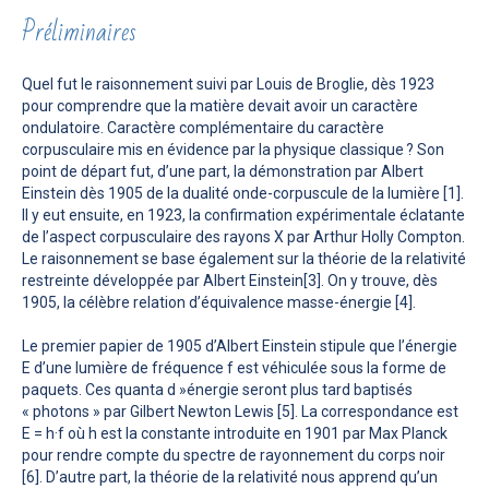
Préliminaires
Quel fut le raisonnement suivi par Louis de Broglie, dès 1923
pour comprendre que la matière devait avoir un caractère
ondulatoire. Caractère complémentaire du caractère
corpusculaire mis en évidence par la physique classique ? Son
point de départ fut, d’une part, la démonstration par Albert
Einstein dès 1905 de la dualité onde-corpuscule de la lumière [1].
Il y eut ensuite, en 1923, la confirmation expérimentale éclatante
de l’aspect corpusculaire des rayons X par Arthur Holly Compton.
Le raisonnement se base également sur la théorie de la relativité
restreinte développée par Albert Einstein[3]. On y trouve, dès
1905, la célèbre relation d’équivalence masse-énergie [4].
Le premier papier de 1905 d’Albert Einstein stipule que l’énergie
E d’une lumière de fréquence f est véhiculée sous la forme de
paquets. Ces quanta d »énergie seront plus tard baptisés
« photons » par Gilbert Newton Lewis [5]. La correspondance est
E = h·f où h est la constante introduite en 1901 par Max Planck
pour rendre compte du spectre de rayonnement du corps noir
[6]. D’autre part, la théorie de la relativité nous apprend qu’un