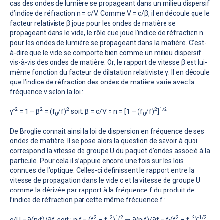
cas des ondes de lumière se propageant dans un milieu dispersif
d’indice de réfraction n = c/V. Comme V = c/β, il en découle que le
facteur relativiste β joue pour les ondes de matière se
propageant dans le vide, le rôle que joue l’indice de réfraction n
pour les ondes de lumière se propageant dans la matière. C’est-
à-dire que le vide se comporte bien comme un milieu dispersif
vis-à-vis des ondes de matière. Or, le rapport de vitesse β est lui-
même fonction du facteur de dilatation relativiste γ. Il en découle
que l’indice de réfraction des ondes de matière varie avec la
fréquence ν selon la loi :
-2
2
2
2
1/2
γ
= 1 – β
= (f
/f)
soit: β = c/V = n = [1 – (f
/f)
]
0
0
De Broglie connaît ainsi la loi de dispersion en fréquence de ses
ondes de matière. Il se pose alors la question de savoir à quoi
correspond la vitesse de groupe U du paquet d’ondes associé à la
particule. Pour cela il s’appuie encore une fois sur les lois
connues de l’optique. Celles-ci définissent le rapport entre la
vitesse de propagation dans le vide c et la vitesse de groupe U
comme la dérivée par rapport à la fréquence f du produit de
l’indice de réfraction par cette même fréquence f :
2
2
1/2
2
2
-1/2
c/U = ∂(n·f)/∂f, soit : n·f = (f
– f
)
⇒ ∂(n·f)/∂f = f·(f
– f
)