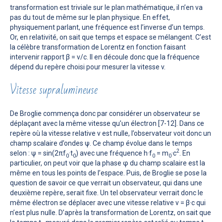
transformation est triviale sur le plan mathématique, il n’en va
pas du tout de même sur le plan physique. En effet,
physiquement parlant, une fréquence est l’inverse d’un temps.
Or, en relativité, on sait que temps et espace se mélangent. C’est
la célèbre transformation de Lorentz en fonction faisant
intervenir rapport β = v/c. Il en découle donc que la fréquence
dépend du repère choisi pour mesurer la vitesse v.
Vitesse supralumineuse
De Broglie commença donc par considérer un observateur se
déplaçant avec la même vitesse qu’un électron [7-12]. Dans ce
repère où la vitesse relative v est nulle, l’observateur voit donc un
champ scalaire d’ondes ψ. Ce champ évolue dans le temps
2
selon : ψ = sin(2πf
·t
) avec une fréquence h·f
= m
·c
. En
0
0
0
0
particulier, on peut voir que la phase φ du champ scalaire est la
même en tous les points de l’espace. Puis, de Broglie se pose la
question de savoir ce que verrait un observateur, qui dans une
deuxième repère, serait fixe. Un tel observateur verrait donc le
même électron se déplacer avec une vitesse relative v = β·c qui
n’est plus nulle. D’après la transformation de Lorentz, on sait que