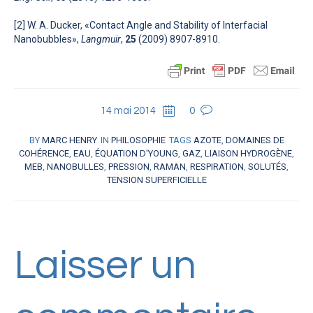
[2] W. A. Ducker, «Contact Angle and Stability of Interfacial
Nanobubbles»,
Langmuir
,
25
(2009) 8907-8910.
14 mai 2014
0
BY
MARC HENRY
IN
PHILOSOPHIE
TAGS
AZOTE
,
DOMAINES DE
COHÉRENCE
,
EAU
,
ÉQUATION D'YOUNG
,
GAZ
,
LIAISON HYDROGÈNE
,
MEB
,
NANOBULLES
,
PRESSION
,
RAMAN
,
RESPIRATION
,
SOLUTÉS
,
TENSION SUPERFICIELLE
Laisser un