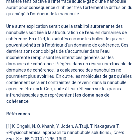
matière tensioactive à l’interface liquide-gaz d’une nanobulle
aurait pour conséquence d’inhiber très fortement la diffusion du
gaz piégé à l’intérieur de la nanobulle.
Une autre explication serait que la stabilité surprenante des
nanobulles soit liée à la structuration de l’eau en domaines de
cohérence. En effet, les solutés comme les bulles de gaz ne
pouvant pénétrer à l’intérieur d’un domaine de cohérence. Ces
derniers sont donc obligés de s’accumuler dans l’eau
incohérente remplissant les interstices générés par les
domaines de cohérence. Piégées dans un réseau inextricable de
domaines de cohérence, la coalescence des nanobulles ne
pourraient plus avoir lieu. En outre, les molécules de gaz qu’elles
contiennent seraient contraintes de revenir dans la nanobulle
après en être sorti. Ceci, suite à leur réflexion sur les parois
infranchissables que représentent
les domaines de
cohérence
.
Références
[1] K. Ohgaki, N. Q. Khanh, Y. Joden, A.Tsuji, T. Nakagawa T.,
«Physicochemical approach to nanobubble solutions»,
Chem.
Eng. Sci.
,
65
(2010) 1296-1300.