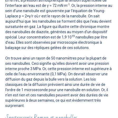
En effet, à pression atmosphérique la tension superficielle de
-1
l’interface air/eau est de γ ≈ 72 mN·m
. Or, la pression interne au
sein d’une nanobulle est gouvernée par l’équation de Young-
Laplace p = 2×γ/r où r est le rayon de la nanobulle. On sait
aujourd’hui que les nanobulles se forment dès que l’eau devient
sursaturée en gaz. La figure qui illustre cette chronique montre
des nanobulles de diazote, générées au moyen d’un dispositif
19
spécial. Leur concentration est de 1,9·10
nanobulles par litre
d’eau. Elles sont observées par microscopie électronique à
balayage sur des répliques gelées de ces solutions.
On trouve ainsi un rayon de 50 nanomètres pour la plupart de
ses nanobulles. Ceci signifie qu’elles doivent avoir une pression
interne proche 3 MPa. Or, cette pression interne est supérieure à
celle de l’eau environnante (0,1 MPa). On devrait observer une
diffusion du gaz depuis la bulle vers la solution. Les lois
classiques de la diffusion prévoient ainsi une durée de vie de
l’ordre de 1 microseconde pour une nanobulle en solution. Or, il
n’en est rien et ces nanobulles peuvent avoir des durées de vie
supérieures à deux semaines, ce qui est évidemment très
surprenant.
Spectroscopie Raman et nanobulles