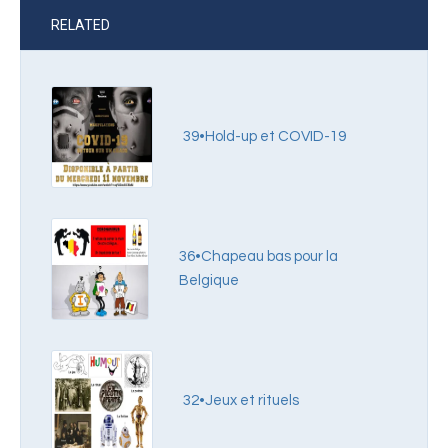
RELATED
39•Hold-up et COVID-19
36•Chapeau bas pour la
Belgique
32•Jeux et rituels