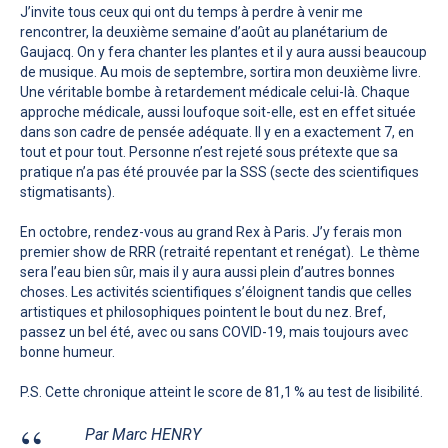
J’invite tous ceux qui ont du temps à perdre à venir me
rencontrer, la deuxième semaine d’août au planétarium de
Gaujacq. On y fera chanter les plantes et il y aura aussi beaucoup
de musique. Au mois de septembre, sortira mon deuxième livre.
Une véritable bombe à retardement médicale celui-là. Chaque
approche médicale, aussi loufoque soit-elle, est en effet située
dans son cadre de pensée adéquate. Il y en a exactement 7, en
tout et pour tout. Personne n’est rejeté sous prétexte que sa
pratique n’a pas été prouvée par la SSS (secte des scientifiques
stigmatisants).
En octobre, rendez-vous au grand Rex à Paris. J’y ferais mon
premier show de RRR (retraité repentant et renégat). Le thème
sera l’eau bien sûr, mais il y aura aussi plein d’autres bonnes
choses. Les activités scientifiques s’éloignent tandis que celles
artistiques et philosophiques pointent le bout du nez. Bref,
passez un bel été, avec ou sans COVID-19, mais toujours avec
bonne humeur.
P.S. Cette chronique atteint le score de 81,1 % au test de lisibilité.
Par Marc HENRY