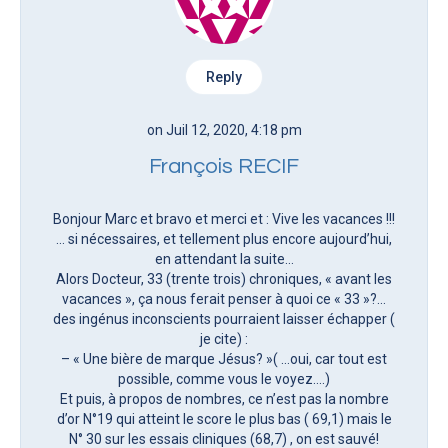
Reply
on Juil 12, 2020, 4:18 pm
François RECIF
Bonjour Marc et bravo et merci et : Vive les vacances !!!
… si nécessaires, et tellement plus encore aujourd’hui,
en attendant la suite…
Alors Docteur, 33 (trente trois) chroniques, « avant les
vacances », ça nous ferait penser à quoi ce « 33 »?…
des ingénus inconscients pourraient laisser échapper (
je cite) :
– « Une bière de marque Jésus? »( …oui, car tout est
possible, comme vous le voyez….)
Et puis, à propos de nombres, ce n’est pas la nombre
d’or N°19 qui atteint le score le plus bas ( 69,1) mais le
N° 30 sur les essais cliniques (68,7) , on est sauvé!