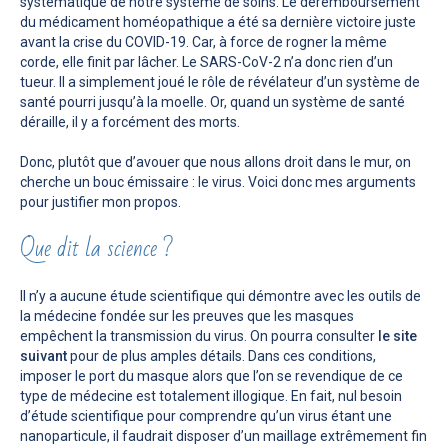
systématique de notre système de soins. Le déremboursement
du médicament homéopathique a été sa dernière victoire juste
avant la crise du COVID-19. Car, à force de rogner la même
corde, elle finit par lâcher. Le SARS-CoV-2 n’a donc rien d’un
tueur. Il a simplement joué le rôle de révélateur d’un système de
santé pourri jusqu’à la moelle. Or, quand un système de santé
déraille, il y a forcément des morts.
Donc, plutôt que d’avouer que nous allons droit dans le mur, on
cherche un bouc émissaire : le virus. Voici donc mes arguments
pour justifier mon propos.
Que dit la science ?
Il n’y a aucune étude scientifique qui démontre avec les outils de
la médecine fondée sur les preuves que les masques
empêchent la transmission du virus. On pourra consulter
le site
suivant
pour de plus amples détails. Dans ces conditions,
imposer le port du masque alors que l’on se revendique de ce
type de médecine est totalement illogique. En fait, nul besoin
d’étude scientifique pour comprendre qu’un virus étant une
nanoparticule, il faudrait disposer d’un maillage extrêmement fin