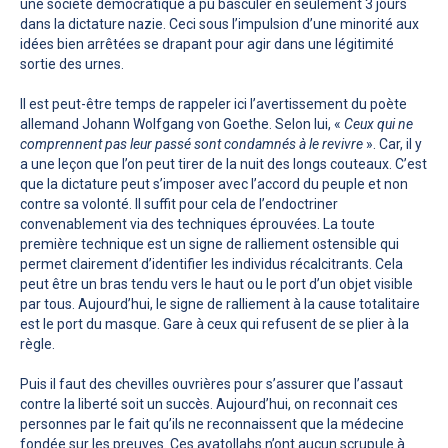
une société démocratique a pu basculer en seulement 3 jours
dans la dictature nazie. Ceci sous l’impulsion d’une minorité aux
idées bien arrêtées se drapant pour agir dans une légitimité
sortie des urnes.
Il est peut-être temps de rappeler ici l’avertissement du poète
allemand Johann Wolfgang von Goethe. Selon lui, «
Ceux qui ne
comprennent pas leur passé sont condamnés à le revivre
». Car, il y
a une leçon que l’on peut tirer de la nuit des longs couteaux. C’est
que la dictature peut s’imposer avec l’accord du peuple et non
contre sa volonté. Il suffit pour cela de l’endoctriner
convenablement via des techniques éprouvées. La toute
première technique est un signe de ralliement ostensible qui
permet clairement d’identifier les individus récalcitrants. Cela
peut être un bras tendu vers le haut ou le port d’un objet visible
par tous. Aujourd’hui, le signe de ralliement à la cause totalitaire
est le port du masque. Gare à ceux qui refusent de se plier à la
règle.
Puis il faut des chevilles ouvrières pour s’assurer que l’assaut
contre la liberté soit un succès. Aujourd’hui, on reconnait ces
personnes par le fait qu’ils ne reconnaissent que la médecine
fondée sur les preuves. Ces ayatollahs n’ont aucun scrupule à