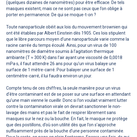
(quelques dizaines de nanomètres) pour être efficace. De tels
masques existent, mais ce ne sont pas ceux que l’on oblige à
porter en permanence. De qui se moque-t-on ?
Toute nanoparticule obéit aux lois du mouvement brownien qui
ont été établies par Albert Einstein dès 1905. Ces lois stipulent
que le libre parcours moyen d’une nanoparticule varie comme la
racine carrée du temps écoulé. Ainsi, pour un virus de 100
nanomètres de diamètre soumis à l’agitation thermique
ambiante (T ≈ 300 K) dans l’air ayant une viscosité de 0,0018
mPa·s, il faut attendre 26 ans pour qu’un virus balaye une
surface de 1 mètre-carré. Pour balayer une surface de 1
centimètre-carré, il lui faudra environ un jour.
Compte tenu de ces chiffres, la seule manière pour un virus
d’être contaminant est de se poser sur une surface en attendant
qu’une main vienne le cueillir. Donc si l’on voulait vraiment lutter
contre la contamination virale on devrait sanctionner le non-
lavage des mains et pas le fait de respirer librement sans
masques sur le nez ou la bouche. En fait, le masque ne protège
que des postillons, d’où son utilité dès que l’on s’approche
suffisamment près de la bouche d’une personne contaminée.
Pour le reste, on nage en plein fantasme. Encore une fois, de qui