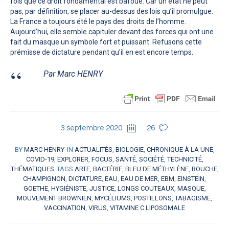
fois que ce droit fondamental est bafoué. Car un état ne peut
pas, par définition, se placer au-dessus des lois qu’il promulgue.
La France a toujours été le pays des droits de l’homme.
Aujourd’hui, elle semble capituler devant des forces qui ont une
fait du masque un symbole fort et puissant. Refusons cette
prémisse de dictature pendant qu’il en est encore temps.
Par Marc HENRY
3 septembre 2020
26
BY
MARC HENRY
IN
ACTUALITÉS
,
BIOLOGIE
,
CHRONIQUE À LA UNE
,
COVID-19
,
EXPLORER
,
FOCUS
,
SANTÉ
,
SOCIÉTÉ
,
TECHNICITÉ
,
THÉMATIQUES
TAGS
ARTE
,
BACTÉRIE
,
BLEU DE MÉTHYLÈNE
,
BOUCHE
,
CHAMPIGNON
,
DICTATURE
,
EAU
,
EAU DE MER
,
EBM
,
EINSTEIN
,
GOETHE
,
HYGIÉNISTE
,
JUSTICE
,
LONGS COUTEAUX
,
MASQUE
,
MOUVEMENT BROWNIEN
,
MYCÉLIUMS
,
POSTILLONS
,
TABAGISME
,
VACCINATION
,
VIRUS
,
VITAMINE C LIPOSOMALE