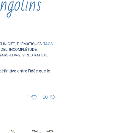
ngolins
CHNICITÉ
,
THÉMATIQUES
TAGS
ÖDEL
,
INCOMPLÉTUDE
,
SARS-COV-2
,
VIRUS RATG13
,
initive entre l’idée que le
1
20