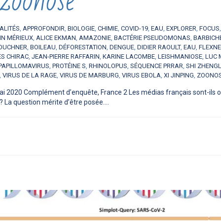
zoonose
ALITÉS
,
APPROFONDIR
,
BIOLOGIE
,
CHIMIE
,
COVID-19
,
EAU
,
EXPLORER
,
FOCUS
IN MÉRIEUX
,
ALICE EKMAN
,
AMAZONIE
,
BACTÉRIE PSEUDOMONAS
,
BARBICH
OUCHNER
,
BOILEAU
,
DÉFORESTATION
,
DENGUE
,
DIDIER RAOULT
,
EAU
,
FLEXN
S CHIRAC
,
JEAN-PIERRE RAFFARIN
,
KARINE LACOMBE
,
LEISHMANIOSE
,
LUC 
PAPILLOMAVIRUS
,
PROTÉINE S
,
RHINOLOPUS
,
SÉQUENCE PRRAR
,
SHI ZHENGL
,
VIRUS DE LA RAGE
,
VIRUS DE MARBURG
,
VIRUS EBOLA
,
XI JINPING
,
ZOONO
ai 2020 Complément d’enquête, France 2 Les médias français sont-ils obj
 La question mérite d’être posée....