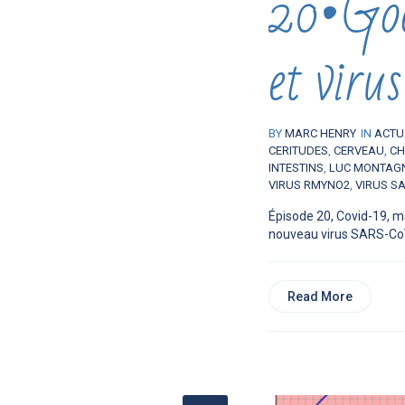
20•Göde
et virus
BY
MARC HENRY
IN
ACTU
CERITUDES
,
CERVEAU
,
CH
INTESTINS
,
LUC MONTAG
VIRUS RMYNO2
,
VIRUS S
Épisode 20, Covid-19, m
nouveau virus SARS-CoV-
Read More