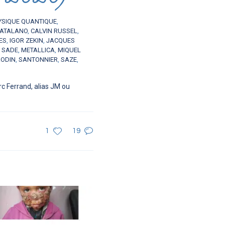
YSIQUE QUANTIQUE
,
ATALANO
,
CALVIN RUSSEL
,
ES
,
IGOR ZEKIN
,
JACQUES
 SADE
,
METALLICA
,
MIQUEL
RODIN
,
SANTONNIER
,
SAZE
,
c Ferrand, alias JM ou
1
19