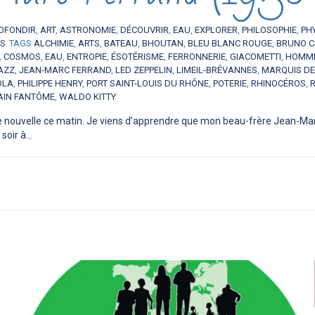
OFONDIR
,
ART
,
ASTRONOMIE
,
DÉCOUVRIR
,
EAU
,
EXPLORER
,
PHILOSOPHIE
,
PH
ES
TAGS
ALCHIMIE
,
ARTS
,
BATEAU
,
BHOUTAN
,
BLEU BLANC ROUGE
,
BRUNO C
,
COSMOS
,
EAU
,
ENTROPIE
,
ÉSOTÉRISME
,
FERRONNERIE
,
GIACOMETTI
,
HOMM
AZZ
,
JEAN-MARC FERRAND
,
LED ZEPPELIN
,
LIMEIL-BRÉVANNES
,
MARQUIS DE
OLA
,
PHILIPPE HENRY
,
PORT SAINT-LOUIS DU RHÔNE
,
POTERIE
,
RHINOCÉROS
,
AIN FANTÔME
,
WALDO KITTY
ste nouvelle ce matin. Je viens d’apprendre que mon beau-frère Jean-Mar
oir à...