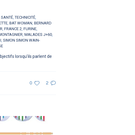
,
SANTÉ
,
TECHNICITÉ
,
ETTE
,
BAT WOMAN
,
BERNARD
ER
,
FRANCE 2
,
FURINE
,
MONTAGNIER
,
MALADES J+60
,
I
,
SIMON SIMON WAIN-
SE
ectifs lorsqu’ils parlent de
0
2