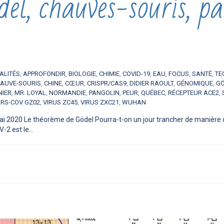
l, chauves-souris, pa
ALITÉS
,
APPROFONDIR
,
BIOLOGIE
,
CHIMIE
,
COVID-19
,
EAU
,
FOCUS
,
SANTÉ
,
TE
AUVE-SOURIS
,
CHINE
,
CŒUR
,
CRISPR/CAS9
,
DIDIER RAOULT
,
GÉNOMIQUE
,
G
NIER
,
MR. LOYAL
,
NORMANDIE
,
PANGOLIN
,
PEUR
,
QUÉBEC
,
RÉCEPTEUR ACE2
,
ARS-COV GZ02
,
VIRUS ZC45
,
VIRUS ZXC21
,
WUHAN
ai 2020 Le théorème de Gödel Pourra-t-on un jour trancher de manière déf
2 est le...