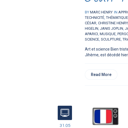
BY
MARC HENRY
IN
APPR
TECHNICITÉ
,
THÉMATIQU
CÉSAR
,
CHRISTINE HENRY
HIGELIN
,
JANIS JOPLIN
,
J
APARICI
,
MUSIQUE
,
PERG
SCIENCE
,
SCULPTURE
,
TR
Art et science Bien tri
Jihème, est décédé hier s
Read More
31.05