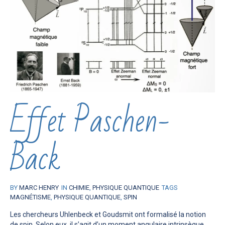
Effet Paschen-
Back
BY
MARC HENRY
IN
CHIMIE
,
PHYSIQUE QUANTIQUE
TAGS
MAGNÉTISME
,
PHYSIQUE QUANTIQUE
,
SPIN
Les chercheurs Uhlenbeck et Goudsmit ont formalisé la notion
de spin. Selon eux, il s’agit d’un moment angulaire intrinsèque