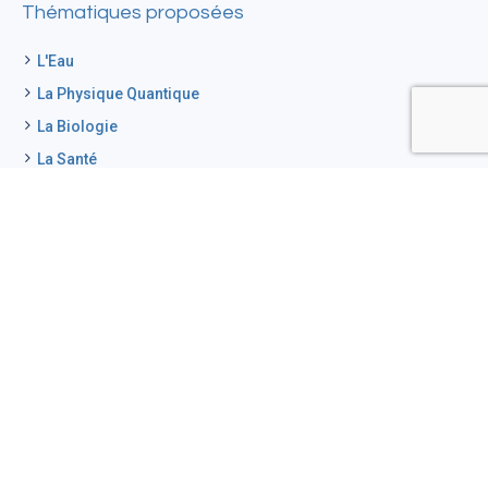
Thématiques proposées
L'Eau
La Physique Quantique
La Biologie
La Santé
L'Art
La Chimie
L'Astronomie
Conscience & Philosophie.
Natur’Eau Quant
Pourquoi nous soutenir
Comment nous soutenir
Membres Actifs