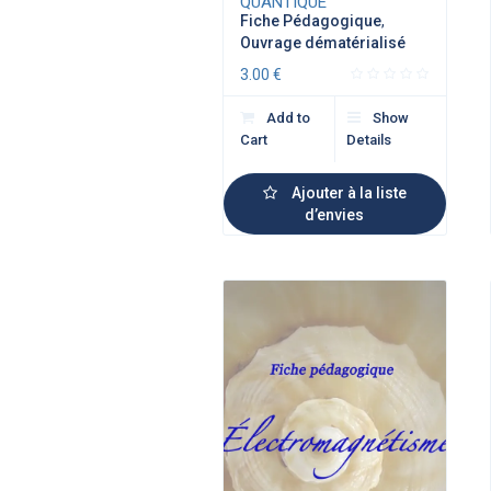
QUANTIQUE
Fiche Pédagogique
,
Ouvrage dématérialisé
3.00
€
Add to
Show
Cart
Details
Ajouter à la liste
d’envies