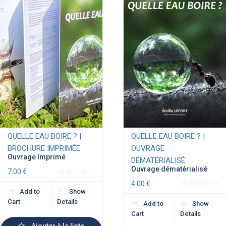
QUELLE EAU BOIRE ? |
QUELLE EAU BOIRE ? |
BROCHURE IMPRIMÉE
OUVRAGE
Ouvrage Imprimé
DÉMATÉRIALISÉ
Ouvrage dématérialisé
7.00
€
4.00
€
Add to
Show
Cart
Details
Add to
Show
Cart
Details
Ajouter à la liste