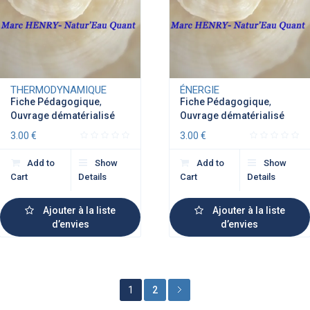
THERMODYNAMIQUE
ÉNERGIE
Fiche Pédagogique
,
Fiche Pédagogique
,
Ouvrage dématérialisé
Ouvrage dématérialisé
3.00
€
3.00
€
Add to
Show
Add to
Show
Cart
Details
Cart
Details
Ajouter à la liste
Ajouter à la liste
d’envies
d’envies
1
2