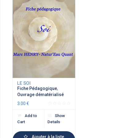
LE SOI
Fiche Pédagogique
,
Ouvrage dématérialisé
3.00
€
Add to
Show
Cart
Details
Ajouter à la liste