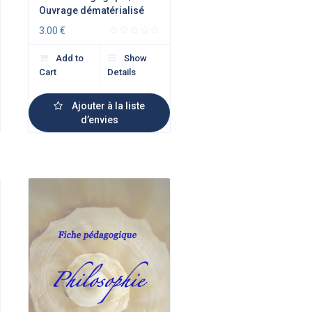
Ouvrage dématérialisé
3.00
€
Add to
Show
Cart
Details
Ajouter à la liste
d’envies