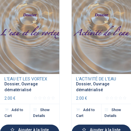
L’EAU ET LES VORTEX
L’ACTIVITÉ DE L’EAU
Dossier
,
Ouvrage
Dossier
,
Ouvrage
dématérialisé
dématérialisé
2.00
€
2.00
€
Add to
Show
Add to
Show
Cart
Details
Cart
Details
Ajouter à la liste
Ajouter à la liste