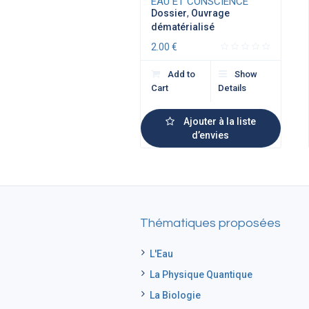
EAU ET CONSCIENCE
Dossier
,
Ouvrage
dématérialisé
2.00
€
Add to
Show
Cart
Details
Ajouter à la liste
d’envies
Thématiques proposées
L'Eau
La Physique Quantique
La Biologie