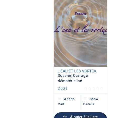
L’EAU ET LES VORTEX
Dossier
,
Ouvrage
dématérialisé
2.00
€
Add to
Show
Cart
Details
Ajouter à la liste