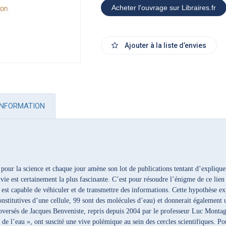
Acheter l'ouvrage sur Libraires.fr
Ajouter à la liste d’envies
INFORMATION
pour la science et chaque jour amène son lot de publications tentant d’explique
a vie est certainement la plus fascinante. C’est pour résoudre l’énigme de ce lien
u est capable de véhiculer et de transmettre des informations. Cette hypothèse e
onstitutives d’une cellule, 99 sont des molécules d’eau) et donnerait également u
oversés de Jacques Benveniste, repris depuis 2004 par le professeur Luc Montag
de l’eau », ont suscité une vive polémique au sein des cercles scientifiques. Pou