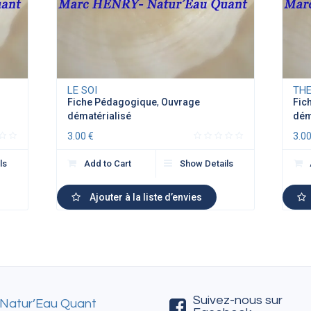
LE SOI
TH
Fiche Pédagogique
,
Ouvrage
Fic
dématérialisé
dém
3.00
€
3.0
ls
Add to Cart
Show Details
Ajouter à la liste d’envies
Suivez-nous sur
Natur’Eau Quant