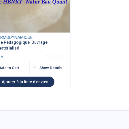
ERMODYNAMIQUE
he Pédagogique
,
Ouvrage
atérialisé
0
€
Add to Cart
Show Details
Ajouter à la liste d’envies