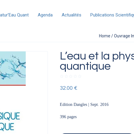
atur’Eau Quant
Agenda
Actualités
Publications Scientifi
Home
/
Ouvrage I
L’eau et la phy
quantique
32.00
€
Edition Dangles | Sept. 2016
396 pages