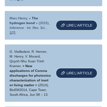
Marc Henry, «
The
hydrogen bond
» (2015),
LIRE L′ARTICLE
Inference : Int. Rev. Sci.
,
1
[2].
G. Vieilledent, R. Herren,
M. Henry, V. Morard,
Quynh Nhu Xuan Trinh
Kramer,
« New
applications of Corona
LIRE L′ARTICLE
discharges for photonics
characterization of inert
or living matter »
(2014),
BioEM2014, Cape Town,
South Africa, Jun 08 – 13.