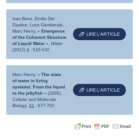
Ivan Bono, Emilio Del
Giudice, Luca Gamberale,
Marc Henry, «
Emergence
LIRE L′ARTICLE
of the Coherent Structure
of Liquid Water
»,
Water
(2012)
4
: 510-532.
Marc Henry, «
The state
of water in living
systems: From the liquid
LIRE L′ARTICLE
to the jellyfish
» (2005),
Cellular and Molecular
Biology
,
51
: 677-702.