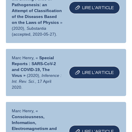
Pathogenesis: an
LIRE L′ARTICLE
Attempt of Classification
of the Diseases Based
on the Laws of Physics
»
(2020),
Substantia
(accepted, 2020-05-27).
Marc Henry, «
Special
Reports : SARS-CoV-2
and COVID-19, The
LIRE L′ARTICLE
Virus »
(2020),
Inference :
Int. Rev. Sci
., 17 April
2020.
Marc Henry, «
Consciousness,
Information,
Electromagnetism and
LIRE L′ARTICLE