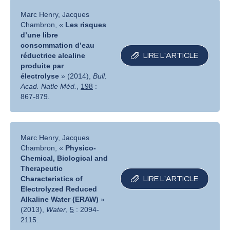
Marc Henry, Jacques
Chambron, «
Les risques
d’une libre
consommation d’eau
réductrice alcaline
LIRE L′ARTICLE
produite par
électrolyse
» (2014),
Bull.
Acad. Natle Méd.
,
198
:
867-879.
Marc Henry, Jacques
Chambron, «
Physico-
Chemical, Biological and
Therapeutic
Characteristics of
LIRE L′ARTICLE
Electrolyzed Reduced
Alkaline Water (ERAW)
»
(2013),
Water
,
5
: 2094-
2115.