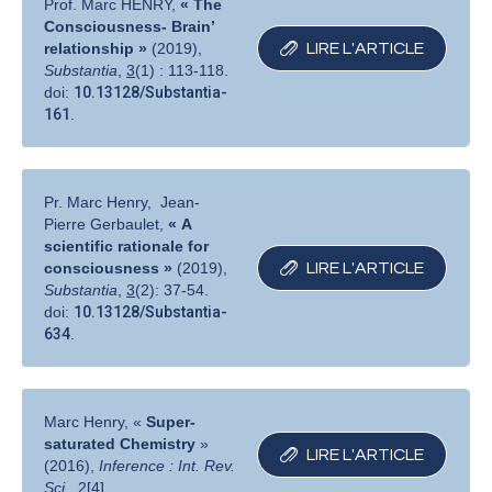
Prof. Marc HENRY,
« The
Consciousness- Brain’
relationship »
(2019),
LIRE L′ARTICLE
Substantia
,
3
(1) : 113-118.
doi:
10.13128/Substantia-
161
.
Pr. Marc Henry, Jean-
Pierre Gerbaulet,
« A
scientific rationale for
consciousness »
(2019),
LIRE L′ARTICLE
Substantia
,
3
(2): 37-54.
doi:
10.13128/Substantia-
634
.
Marc Henry, «
Super-
saturated Chemistry
»
LIRE L′ARTICLE
(2016),
Inference : Int. Rev.
Sci.
,
2
[4].