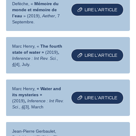
Defèche, «
Mémoire du
monde et mémoire de
LIRE L′ARTICLE
l’eau
» (2019),
Aether
, 7
Septembre.
Marc Henry, «
The fourth
state of water »
(2019)
,
LIRE L′ARTICLE
Inference : Int Rev. Sci.
,
4
[4], July.
Marc Henry,
« Water and
its mysteries »
LIRE L′ARTICLE
(2019)
,
Inference : Int Rev.
Sci.
,
4
[3], March
Jean-Pierre Gerbaulet,