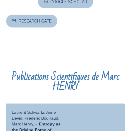
GOOGLE SCHOLAR
RESEARCH GATE
Publications Scientifiques de Marc
HENRY
Laurent Schwartz, Anne
Devin, Frédéric Bouillaud,
Marc Henry, «
Entropy as
the Driving Force of