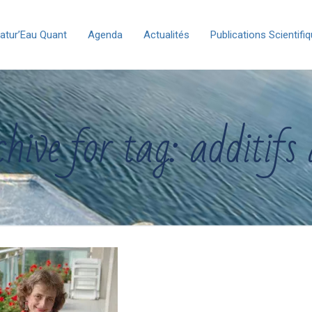
atur’Eau Quant
Agenda
Actualités
Publications Scientifi
hive for tag: additifs