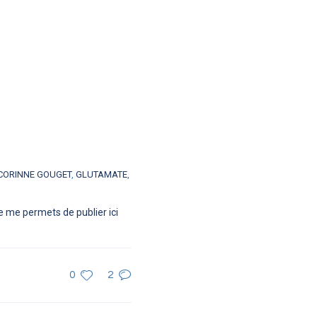
CORINNE GOUGET
,
GLUTAMATE
,
e me permets de publier ici
0
2