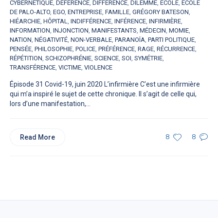
CYBERNÉTIQUE
,
DÉFÉRENCE
,
DIFFÉRENCE
,
DILEMME
,
ÉCOLE
,
ÉCOLE
DE PALO-ALTO
,
EGO
,
ENTREPRISE
,
FAMILLE
,
GRÉGORY BATESON
,
HIÉARCHIE
,
HÔPITAL
,
INDIFFÉRENCE
,
INFÉRENCE
,
INFIRMIÈRE
,
INFORMATION
,
INJONCTION
,
MANIFESTANTS
,
MÉDECIN
,
MOMIE
,
NATION
,
NÉGATIVITÉ
,
NON-VERBALE
,
PARANOÏA
,
PARTI POLITIQUE
,
PENSÉE
,
PHILOSOPHIE
,
POLICE
,
PRÉFÉRENCE
,
RAGE
,
RÉCURRENCE
,
RÉPÉTITION
,
SCHIZOPHRÉNIE
,
SCIENCE
,
SOI
,
SYMÉTRIE
,
TRANSFÉRENCE
,
VICTIME
,
VIOLENCE
Épisode 31 Covid-19, juin 2020 L’infirmière C’est une infirmière
qui m’a inspiré le sujet de cette chronique. Il s’agit de celle qui,
lors d’une manifestation,...
Read More
8
8