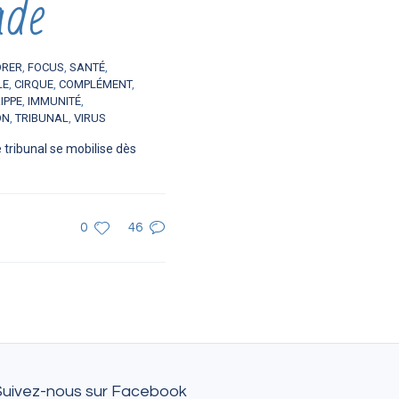
ade
ORER
,
FOCUS
,
SANTÉ
,
LE
,
CIRQUE
,
COMPLÉMENT
,
IPPE
,
IMMUNITÉ
,
ON
,
TRIBUNAL
,
VIRUS
 tribunal se mobilise dès
0
46
Suivez-nous sur Facebook