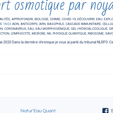
t osmotique par noy
ALITÉS
,
APPROFONDIR
,
BIOLOGIE
,
CHIMIE
,
COVID-19
,
DÉCOUVRIR
,
EAU
,
EXPL
ES
TAGS
ADN
,
ANTICORPS
,
ARN
,
BASOPHILE
,
CASCADE IMMUNITAIRE
,
CELLU
ON
,
CORONAVIRUS
,
EAU
,
EAU MORPHOGÉNIQUE
,
GEL HYDROALCOOLIQUE
,
GR
ECTION
,
LYMPHOCYTE
,
MICROBE
,
NK
,
PHYSIQUE QUANTIQUE
,
RIBOSOME
,
SAV
i 2020 Dans la dernière chronique je vous ai parlé du tribunal NLRP3. Ce
Natur’Eau Quant