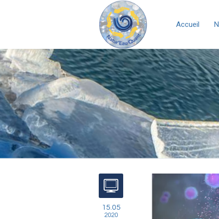
Accueil
N
15.05
2020