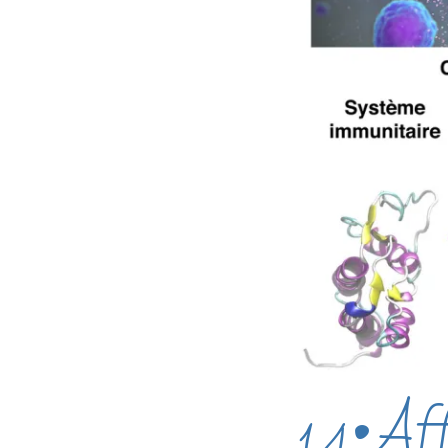
14•Aff