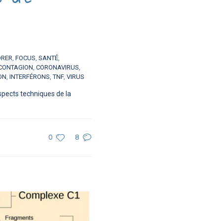
ORER
,
FOCUS
,
SANTÉ
,
CONTAGION
,
CORONAVIRUS
,
ON
,
INTERFÉRONS
,
TNF
,
VIRUS
spects techniques de la
0
8