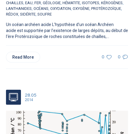
CHAILLES
,
EAU
,
FER
,
GÉOLOGIE
,
HÉMATITE
,
ISOTOPES
,
KÉROGÈNES
,
LANTHANIDES
,
OCÉANS
,
OXYDATION
,
OXYGÈNE
,
PROTÉROZOÏQUE
,
RÉDOX
,
SIDÉRITE
,
SOUFRE
Un océan archéen acide L’hypothèse d’un océan Archéen
acide est supportée par l’existence de larges dépôts, au début de
l’ère Protérozoïque de roches constituées de chailles,...
Read More
0
0
28.05
2014