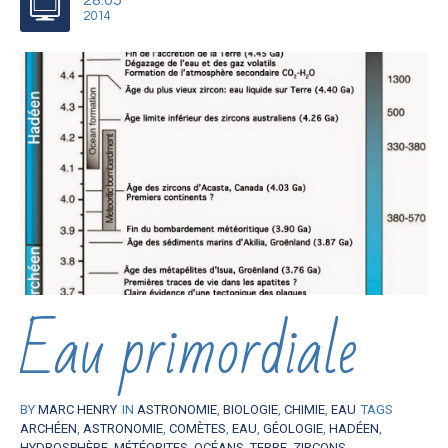
2014
Eau primordiale
BY
MARC HENRY
IN
ASTRONOMIE
,
BIOLOGIE
,
CHIMIE
,
EAU
TAGS
ARCHÉEN
,
ASTRONOMIE
,
COMÈTES
,
EAU
,
GÉOLOGIE
,
HADÉEN
,
HYDROSPHÈRE
,
MÉTÉORITES
,
OCÉANS
,
TERRE
,
ZIRCONS