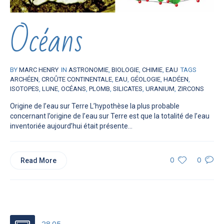
Océans
BY
MARC HENRY
IN
ASTRONOMIE
,
BIOLOGIE
,
CHIMIE
,
EAU
TAGS
ARCHÉEN
,
CROÛTE CONTINENTALE
,
EAU
,
GÉOLOGIE
,
HADÉEN
,
ISOTOPES
,
LUNE
,
OCÉANS
,
PLOMB
,
SILICATES
,
URANIUM
,
ZIRCONS
Origine de l’eau sur Terre L’hypothèse la plus probable
concernant l’origine de l’eau sur Terre est que la totalité de l’eau
inventoriée aujourd’hui était présente...
Read More
0
0
28.05