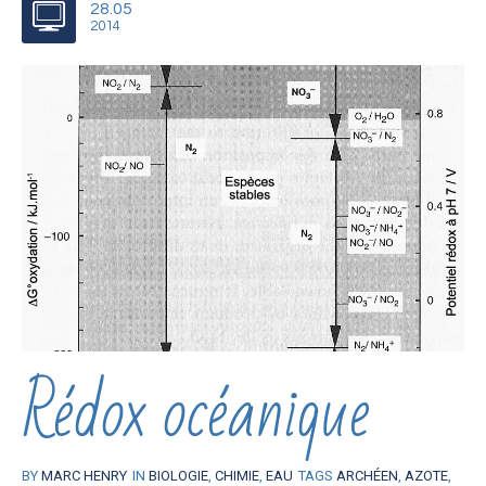
28.05
2014
Rédox océanique
BY
MARC HENRY
IN
BIOLOGIE
,
CHIMIE
,
EAU
TAGS
ARCHÉEN
,
AZOTE
,