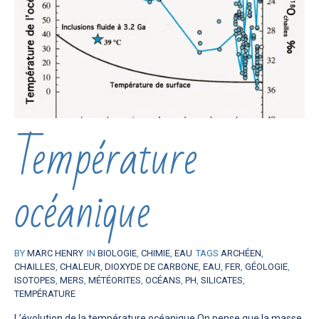
Température
océanique
BY
MARC HENRY
IN
BIOLOGIE
,
CHIMIE
,
EAU
TAGS
ARCHÉEN
,
CHAILLES
,
CHALEUR
,
DIOXYDE DE CARBONE
,
EAU
,
FER
,
GÉOLOGIE
,
ISOTOPES
,
MERS
,
MÉTÉORITES
,
OCÉANS
,
PH
,
SILICATES
,
TEMPÉRATURE
L’évolution de la température océanique On pense que la masse