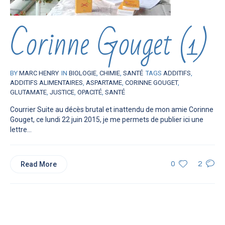
Corinne Gouget (1)
BY
MARC HENRY
IN
BIOLOGIE
,
CHIMIE
,
SANTÉ
TAGS
ADDITIFS
,
ADDITIFS ALIMENTAIRES
,
ASPARTAME
,
CORINNE GOUGET
,
GLUTAMATE
,
JUSTICE
,
OPACITÉ
,
SANTÉ
Courrier Suite au décès brutal et inattendu de mon amie Corinne
Gouget, ce lundi 22 juin 2015, je me permets de publier ici une
lettre...
Read More
0
2