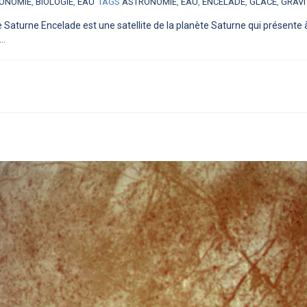
ONOMIE
,
BIOLOGIE
,
EAU
TAGS
ASTRONOMIE
,
EAU
,
ENCELADE
,
GLACE
,
GRAVI
te Saturne Encelade est une satellite de la planète Saturne qui présente
..