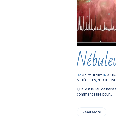
Nébule
BY
MARC HENRY
IN
ASTR
MÉTÉORITES
,
NÉBULEUS
Quel est le lieu de nais
comment faire pour...
Read More