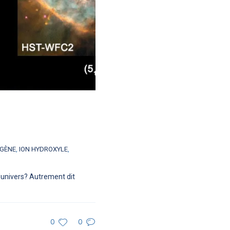
GÈNE
,
ION HYDROXYLE
,
 l’univers? Autrement dit
0
0