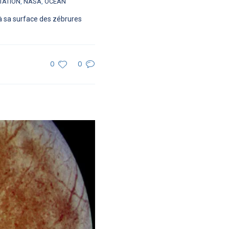
TATION
,
NASA
,
OCÉAN
 à sa surface des zébrures
0
0