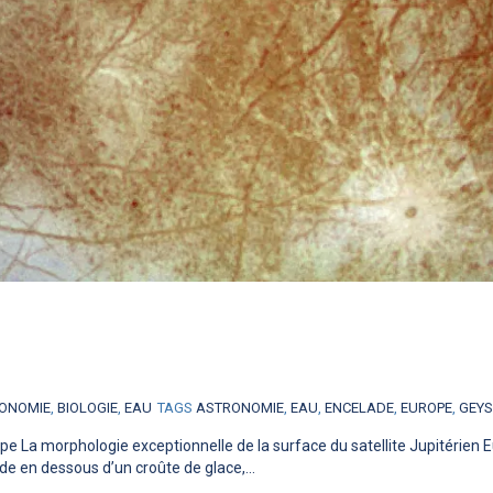
ONOMIE
,
BIOLOGIE
,
EAU
TAGS
ASTRONOMIE
,
EAU
,
ENCELADE
,
EUROPE
,
GEYS
ope La morphologie exceptionnelle de la surface du satellite Jupitérien 
de en dessous d’un croûte de glace,...