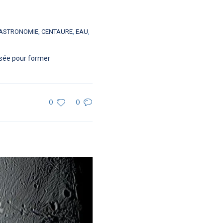
ASTRONOMIE
,
CENTAURE
,
EAU
,
nsée pour former
0
0