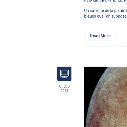
BY
MARC HENRY
IN
ASTR
Un satellite de la planè
bleues que l’on suppose.
Read More
01.06
2014