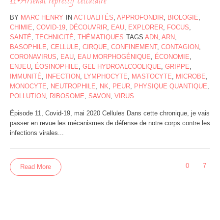
11•Arsenal répressif cellulaire
BY
MARC HENRY
IN
ACTUALITÉS
,
APPROFONDIR
,
BIOLOGIE
,
CHIMIE
,
COVID-19
,
DÉCOUVRIR
,
EAU
,
EXPLORER
,
FOCUS
,
SANTÉ
,
TECHNICITÉ
,
THÉMATIQUES
TAGS
ADN
,
ARN
,
BASOPHILE
,
CELLULE
,
CIRQUE
,
CONFINEMENT
,
CONTAGION
,
CORONAVIRUS
,
EAU
,
EAU MORPHOGÉNIQUE
,
ÉCONOMIE
,
ENJEU
,
ÉOSINOPHILE
,
GEL HYDROALCOOLIQUE
,
GRIPPE
,
IMMUNITÉ
,
INFECTION
,
LYMPHOCYTE
,
MASTOCYTE
,
MICROBE
,
MONOCYTE
,
NEUTROPHILE
,
NK
,
PEUR
,
PHYSIQUE QUANTIQUE
,
POLLUTION
,
RIBOSOME
,
SAVON
,
VIRUS
Épisode 11, Covid-19, mai 2020 Cellules Dans cette chronique, je vais
passer en revue les mécanismes de défense de notre corps contre les
infections virales...
0
7
Read More