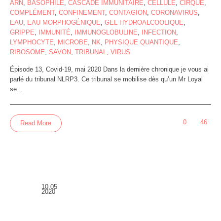
ARN
,
BASOPHILE
,
CASCADE IMMUNITAIRE
,
CELLULE
,
CIRQUE
,
COMPLÉMENT
,
CONFINEMENT
,
CONTAGION
,
CORONAVIRUS
,
EAU
,
EAU MORPHOGÉNIQUE
,
GEL HYDROALCOOLIQUE
,
GRIPPE
,
IMMUNITÉ
,
IMMUNOGLOBULINE
,
INFECTION
,
LYMPHOCYTE
,
MICROBE
,
NK
,
PHYSIQUE QUANTIQUE
,
RIBOSOME
,
SAVON
,
TRIBUNAL
,
VIRUS
Épisode 13, Covid-19, mai 2020 Dans la dernière chronique je vous ai
parlé du tribunal NLRP3. Ce tribunal se mobilise dès qu’un Mr Loyal
se...
0
46
Read More
10.05
2020