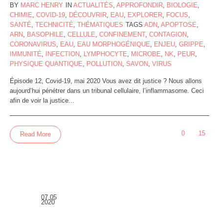
BY
MARC HENRY
IN
ACTUALITÉS
,
APPROFONDIR
,
BIOLOGIE
,
CHIMIE
,
COVID-19
,
DÉCOUVRIR
,
EAU
,
EXPLORER
,
FOCUS
,
SANTÉ
,
TECHNICITÉ
,
THÉMATIQUES
TAGS
ADN
,
APOPTOSE
,
ARN
,
BASOPHILE
,
CELLULE
,
CONFINEMENT
,
CONTAGION
,
CORONAVIRUS
,
EAU
,
EAU MORPHOGÉNIQUE
,
ENJEU
,
GRIPPE
,
IMMUNITÉ
,
INFECTION
,
LYMPHOCYTE
,
MICROBE
,
NK
,
PEUR
,
PHYSIQUE QUANTIQUE
,
POLLUTION
,
SAVON
,
VIRUS
Épisode 12, Covid-19, mai 2020 Vous avez dit justice ? Nous allons
aujourd’hui pénétrer dans un tribunal cellulaire, l’inflammasome. Ceci
afin de voir la justice...
0
15
Read More
07.05
2020