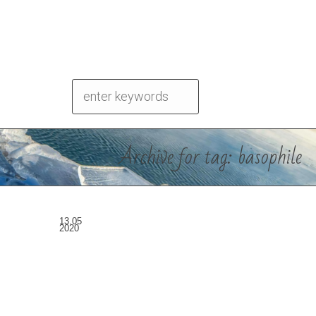
Archive for tag: basophile
13.05
2020