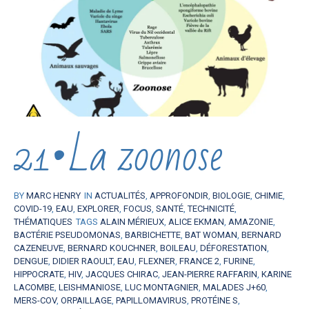
21•La zoonose
BY
MARC HENRY
IN
ACTUALITÉS
,
APPROFONDIR
,
BIOLOGIE
,
CHIMIE
,
COVID-19
,
EAU
,
EXPLORER
,
FOCUS
,
SANTÉ
,
TECHNICITÉ
,
THÉMATIQUES
TAGS
ALAIN MÉRIEUX
,
ALICE EKMAN
,
AMAZONIE
,
BACTÉRIE PSEUDOMONAS
,
BARBICHETTE
,
BAT WOMAN
,
BERNARD
CAZENEUVE
,
BERNARD KOUCHNER
,
BOILEAU
,
DÉFORESTATION
,
DENGUE
,
DIDIER RAOULT
,
EAU
,
FLEXNER
,
FRANCE 2
,
FURINE
,
HIPPOCRATE
,
HIV
,
JACQUES CHIRAC
,
JEAN-PIERRE RAFFARIN
,
KARINE
LACOMBE
,
LEISHMANIOSE
,
LUC MONTAGNIER
,
MALADES J+60
,
MERS-COV
,
ORPAILLAGE
,
PAPILLOMAVIRUS
,
PROTÉINE S
,