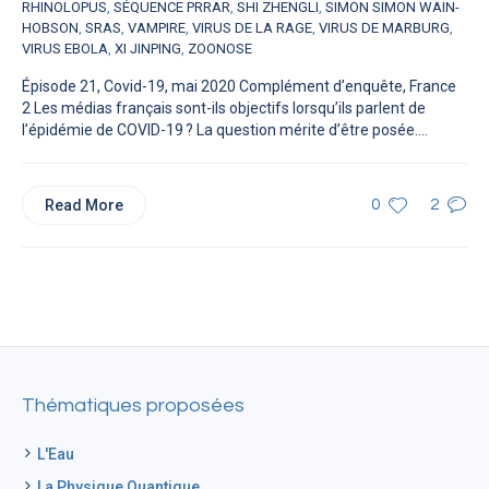
RHINOLOPUS
,
SÉQUENCE PRRAR
,
SHI ZHENGLI
,
SIMON SIMON WAIN-
HOBSON
,
SRAS
,
VAMPIRE
,
VIRUS DE LA RAGE
,
VIRUS DE MARBURG
,
VIRUS EBOLA
,
XI JINPING
,
ZOONOSE
Épisode 21, Covid-19, mai 2020 Complément d’enquête, France
2 Les médias français sont-ils objectifs lorsqu’ils parlent de
l’épidémie de COVID-19 ? La question mérite d’être posée....
Read More
0
2
Thématiques proposées
L'Eau
La Physique Quantique