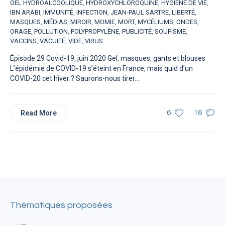
GEL HYDROALCOOLIQUE
,
HYDROXYCHLOROQUINE
,
HYGIÈNE DE VIE
,
IBN ARABI
,
IMMUNITÉ
,
INFECTION
,
JEAN-PAUL SARTRE
,
LIBERTÉ
,
MASQUES
,
MÉDIAS
,
MIROIR
,
MOMIE
,
MORT
,
MYCÉLIUMS
,
ONDES
,
ORAGE
,
POLLUTION
,
POLYPROPYLÈNE
,
PUBLICITÉ
,
SOUFISME
,
VACCINS
,
VACUITÉ
,
VIDE
,
VIRUS
Épisode 29 Covid-19, juin 2020 Gel, masques, gants et blouses
L’épidémie de COVID-19 s’éteint en France, mais quid d’un
COVID-20 cet hiver ? Saurons-nous tirer...
Read More
6
16
Thématiques proposées