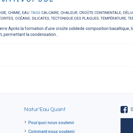
OGIE
,
CHIMIE
,
EAU
TAGS
CALCAIRE
,
CHALEUR
,
CROÛTE CONTINENTALE
,
DÉLU
ÉORITES
,
OCÉANS
,
SILICATES
,
TECTONIQUE DES PLAQUES
,
TEMPÉRATURE
,
TE
erre Après la formation d’une croûte solidede composition basaltique, l
t, permettant la condensation...
Natur’Eau Quant
Pourquoi nous soutenir
Comment nous soutenir