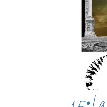
15•La 