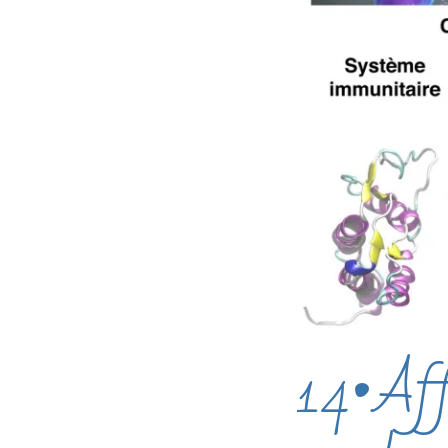
14•Aff