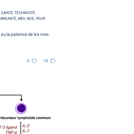
,
SANTÉ
,
TECHNICITÉ
,
IMMUNITÉ
,
MDI
,
NDE
,
PEUR
,
eu la patience de lire mes
0
16