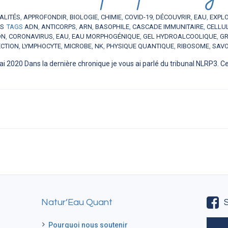
ALITÉS
,
APPROFONDIR
,
BIOLOGIE
,
CHIMIE
,
COVID-19
,
DÉCOUVRIR
,
EAU
,
EXPL
ES
TAGS
ADN
,
ANTICORPS
,
ARN
,
BASOPHILE
,
CASCADE IMMUNITAIRE
,
CELLU
ON
,
CORONAVIRUS
,
EAU
,
EAU MORPHOGÉNIQUE
,
GEL HYDROALCOOLIQUE
,
GR
ECTION
,
LYMPHOCYTE
,
MICROBE
,
NK
,
PHYSIQUE QUANTIQUE
,
RIBOSOME
,
SAV
i 2020 Dans la dernière chronique je vous ai parlé du tribunal NLRP3. Ce
Natur’Eau Quant
Pourquoi nous soutenir