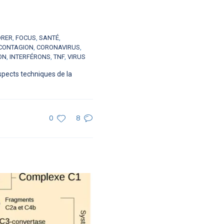
ORER
,
FOCUS
,
SANTÉ
,
CONTAGION
,
CORONAVIRUS
,
ON
,
INTERFÉRONS
,
TNF
,
VIRUS
spects techniques de la
0
8