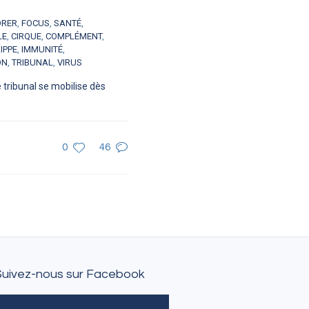
ORER
,
FOCUS
,
SANTÉ
,
LE
,
CIRQUE
,
COMPLÉMENT
,
IPPE
,
IMMUNITÉ
,
ON
,
TRIBUNAL
,
VIRUS
 tribunal se mobilise dès
0
46
Suivez-nous sur Facebook