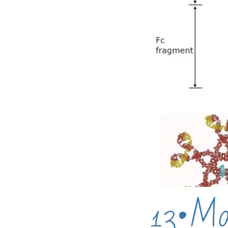
13•Mor