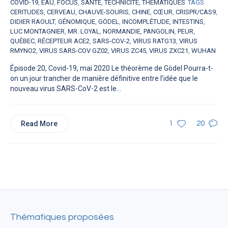
COVID-19
,
EAU
,
FOCUS
,
SANTÉ
,
TECHNICITÉ
,
THÉMATIQUES
TAGS
CERITUDES
,
CERVEAU
,
CHAUVE-SOURIS
,
CHINE
,
CŒUR
,
CRISPR/CAS9
,
DIDIER RAOULT
,
GÉNOMIQUE
,
GÖDEL
,
INCOMPLÉTUDE
,
INTESTINS
,
LUC MONTAGNIER
,
MR. LOYAL
,
NORMANDIE
,
PANGOLIN
,
PEUR
,
QUÉBEC
,
RÉCEPTEUR ACE2
,
SARS-COV-2
,
VIRUS RATG13
,
VIRUS
RMYNO2
,
VIRUS SARS-COV GZ02
,
VIRUS ZC45
,
VIRUS ZXC21
,
WUHAN
Épisode 20, Covid-19, mai 2020 Le théorème de Gödel Pourra-t-
on un jour trancher de manière définitive entre l’idée que le
nouveau virus SARS-CoV-2 est le...
Read More
1
20
Thématiques proposées