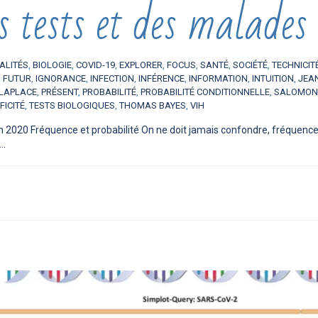
 tests et des malades
ALITÉS
,
BIOLOGIE
,
COVID-19
,
EXPLORER
,
FOCUS
,
SANTÉ
,
SOCIÉTÉ
,
TECHNICIT
,
FUTUR
,
IGNORANCE
,
INFECTION
,
INFÉRENCE
,
INFORMATION
,
INTUITION
,
JEA
 LAPLACE
,
PRÉSENT
,
PROBABILITÉ
,
PROBABILITÉ CONDITIONNELLE
,
SALOMON
FICITÉ
,
TESTS BIOLOGIQUES
,
THOMAS BAYES
,
VIH
n 2020 Fréquence et probabilité On ne doit jamais confondre, fréquence 
..