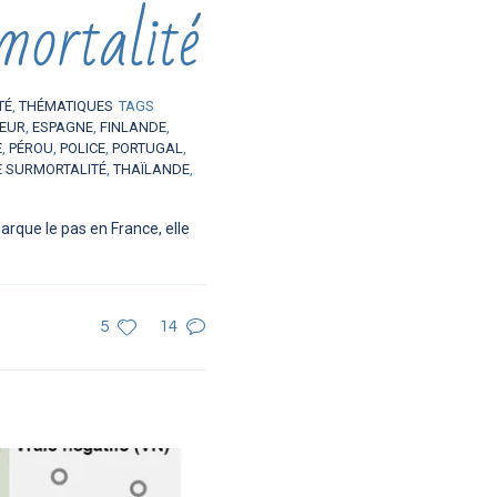
mortalité
TÉ
,
THÉMATIQUES
TAGS
EUR
,
ESPAGNE
,
FINLANDE
,
E
,
PÉROU
,
POLICE
,
PORTUGAL
,
E SURMORTALITÉ
,
THAÏLANDE
,
arque le pas en France, elle
5
14