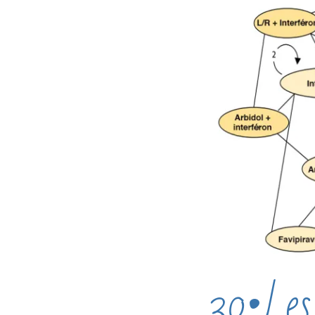
30•Les 