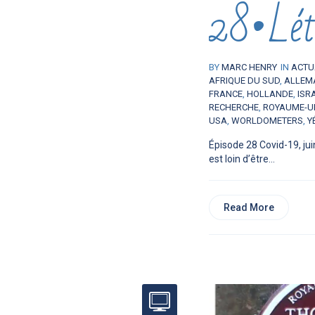
28•Léta
BY
MARC HENRY
IN
ACTU
AFRIQUE DU SUD
,
ALLEM
FRANCE
,
HOLLANDE
,
ISR
RECHERCHE
,
ROYAUME-U
USA
,
WORLDOMETERS
,
Y
Épisode 28 Covid-19, jui
est loin d’être...
Read More