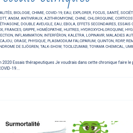
ALITÉS
,
BIOLOGIE
,
CHIMIE
,
COVID-19
,
EAU
,
EXPLORER
,
FOCUS
,
SANTÉ
,
SOCIÉT
OTT
,
ANSM
,
ANTIVIRAUX
,
AZITHROMYCINE
,
CHINE
,
CHLOROQUINE
,
CORTICOS
ÉTHASONE
,
DOUBLE AVEUGLE
,
EAU
,
EBOLA
,
EFFETS SECONDAIRES
,
ESSAIS 
IX
,
FRANCE5
,
GRIPPE
,
HOMÉOPATHIE
,
HUITRES
,
HYDROXYCHLOROQUINE
,
HYGI
FECTION
,
INFLAMMATION
,
INTERFÉRON
,
KALETRA
,
LOPINAVIR
,
MALADIES AU
 CAJOU
,
ORAGE
,
PHYSIQUE
,
PLASMODIUM FALCIPARUM
,
QUINTON
,
RDRP
,
REM
NDROME DE SJÖGREN
,
TALK-SHOW
,
TOCILIZUMAB
,
TOYAMA CHEMICAL
,
UMI
n 2020 Essais thérapeutiques Je voudrais dans cette chronique faire le p
COVID-19....