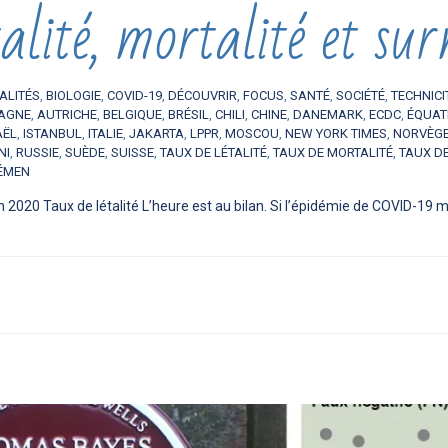
lité, mortalité et sur
ALITÉS
,
BIOLOGIE
,
COVID-19
,
DÉCOUVRIR
,
FOCUS
,
SANTÉ
,
SOCIÉTÉ
,
TECHNICI
AGNE
,
AUTRICHE
,
BELGIQUE
,
BRÉSIL
,
CHILI
,
CHINE
,
DANEMARK
,
ECDC
,
ÉQUAT
AËL
,
ISTANBUL
,
ITALIE
,
JAKARTA
,
LPPR
,
MOSCOU
,
NEW YORK TIMES
,
NORVÈG
NI
,
RUSSIE
,
SUÈDE
,
SUISSE
,
TAUX DE LÉTALITÉ
,
TAUX DE MORTALITÉ
,
TAUX D
ÉMEN
n 2020 Taux de létalité L’heure est au bilan. Si l’épidémie de COVID-19 m