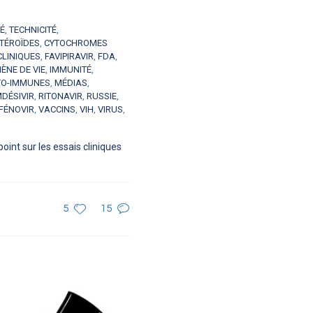
É
,
TECHNICITÉ
,
TÉROÏDES
,
CYTOCHROMES
CLINIQUES
,
FAVIPIRAVIR
,
FDA
,
ÈNE DE VIE
,
IMMUNITÉ
,
TO-IMMUNES
,
MÉDIAS
,
DÉSIVIR
,
RITONAVIR
,
RUSSIE
,
FÉNOVIR
,
VACCINS
,
VIH
,
VIRUS
,
oint sur les essais cliniques
5
15