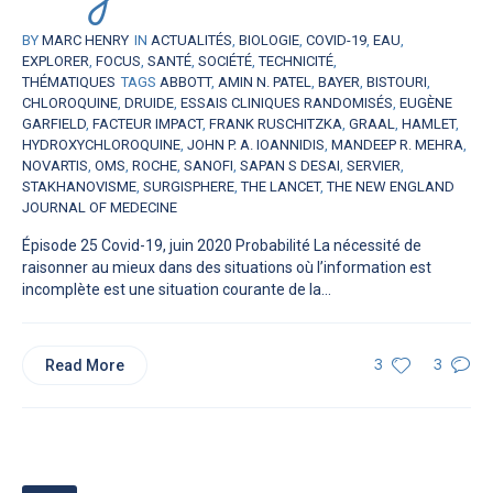
BY
MARC HENRY
IN
ACTUALITÉS
,
BIOLOGIE
,
COVID-19
,
EAU
,
EXPLORER
,
FOCUS
,
SANTÉ
,
SOCIÉTÉ
,
TECHNICITÉ
,
THÉMATIQUES
TAGS
ABBOTT
,
AMIN N. PATEL
,
BAYER
,
BISTOURI
,
CHLOROQUINE
,
DRUIDE
,
ESSAIS CLINIQUES RANDOMISÉS
,
EUGÈNE
GARFIELD
,
FACTEUR IMPACT
,
FRANK RUSCHITZKA
,
GRAAL
,
HAMLET
,
HYDROXYCHLOROQUINE
,
JOHN P. A. IOANNIDIS
,
MANDEEP R. MEHRA
,
NOVARTIS
,
OMS
,
ROCHE
,
SANOFI
,
SAPAN S DESAI
,
SERVIER
,
STAKHANOVISME
,
SURGISPHERE
,
THE LANCET
,
THE NEW ENGLAND
JOURNAL OF MEDECINE
Épisode 25 Covid-19, juin 2020 Probabilité La nécessité de
raisonner au mieux dans des situations où l’information est
incomplète est une situation courante de la...
Read More
3
3