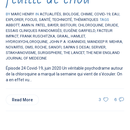
BY
MARC HENRY
IN
ACTUALITÉS
,
BIOLOGIE
,
CHIMIE
,
COVID-19
,
EAU
,
EXPLORER
,
FOCUS
,
SANTÉ
,
TECHNICITÉ
,
THÉMATIQUES
TAGS
ABBOTT
,
AMIN N. PATEL
,
BAYER
,
BISTOURI
,
CHLOROQUINE
,
DRUIDE
,
ESSAIS CLINIQUES RANDOMISÉS
,
EUGÈNE GARFIELD
,
FACTEUR
IMPACT
,
FRANK RUSCHITZKA
,
GRAAL
,
HAMLET
,
HYDROXYCHLOROQUINE
,
JOHN P. A. IOANNIDIS
,
MANDEEP R. MEHRA
,
NOVARTIS
,
OMS
,
ROCHE
,
SANOFI
,
SAPAN S DESAI
,
SERVIER
,
STAKHANOVISME
,
SURGISPHERE
,
THE LANCET
,
THE NEW ENGLAND
JOURNAL OF MEDECINE
Épisode 24 Covid-19, juin 2020 Un véritable psychodrame autour
de la chloroquine a marqué la semaine qui vient de s’écouler. On
a en effet vu...
Read More
3
6