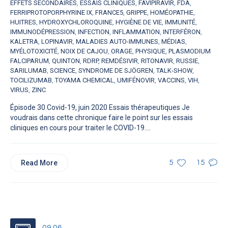
EFFETS SECONDAIRES
,
ESSAIS CLINIQUES
,
FAVIPIRAVIR
,
FDA
,
FERRIPROTOPORPHYRINE IX
,
FRANCE5
,
GRIPPE
,
HOMÉOPATHIE
,
HUITRES
,
HYDROXYCHLOROQUINE
,
HYGIÈNE DE VIE
,
IMMUNITÉ
,
IMMUNODÉPRESSION
,
INFECTION
,
INFLAMMATION
,
INTERFÉRON
,
KALETRA
,
LOPINAVIR
,
MALADIES AUTO-IMMUNES
,
MÉDIAS
,
MYÉLOTOXICITÉ
,
NOIX DE CAJOU
,
ORAGE
,
PHYSIQUE
,
PLASMODIUM
FALCIPARUM
,
QUINTON
,
RDRP
,
REMDÉSIVIR
,
RITONAVIR
,
RUSSIE
,
SARILUMAB
,
SCIENCE
,
SYNDROME DE SJÖGREN
,
TALK-SHOW
,
TOCILIZUMAB
,
TOYAMA CHEMICAL
,
UMIFÉNOVIR
,
VACCINS
,
VIH
,
VIRUS
,
ZINC
Épisode 30 Covid-19, juin 2020 Essais thérapeutiques Je
voudrais dans cette chronique faire le point sur les essais
cliniques en cours pour traiter le COVID-19....
Read More
5
15
09.06