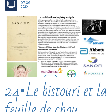
07.06
2020
24•Le bistouri et la
feuille de chou