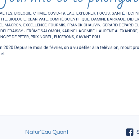
ALITÉS
,
BIOLOGIE
,
CHIMIE
,
COVID-19
,
EAU
,
EXPLORER
,
FOCUS
,
SANTÉ
,
TECHNI
TTE
,
BIOLOGIE
,
CLARIVATE
,
COMITÉ SCIENTIFIQUE
,
DAMINE BARRAUD
,
DIDIE
EL MACRON
,
EXCELLENCE
,
FOURMIS
,
FRANCK CHAUVIN
,
GÉRARD DEPARDIE
 DELFRAISSY
,
JÉRÔME SALOMON
,
KARINE LACOMBE
,
LAURENT ALEXANDRE
INCIPE DE PETER
,
PRIX NOBEL
,
PUCERONS
,
SAVANT FOU
n 2020 Depuis le mois de février, on a vu défiler à la télévision, moult p
t...
Natur’Eau Quant