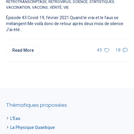
RÉTROTRANSCRIPTASE
,
RÉTROVIRUS
,
SCIENCE
,
STATISTIQUES
,
VACCINATION
,
VACCINS
,
VÉRITÉ
,
VIE
Épisode 43 Covid-19, février 2021 Quand le vrai et le faux se
mélangent Me voilà donc de retour après deux mois de silence.
J’ai été...
Read More
45
19
Thématiques proposées
L'Eau
La Physique Quantique