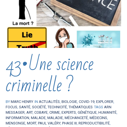
43•Une science
criminelle ?
BY
MARC HENRY
IN
ACTUALITÉS
,
BIOLOGIE
,
COVID-19
,
EXPLORER
,
FOCUS
,
SANTÉ
,
SOCIÉTÉ
,
TECHNICITÉ
,
THÉMATIQUES
TAGS
ARN
MESSAGER
,
ART
,
COBAYE
,
CRIME
,
EXPERTS
,
GÉNÉTIQUE
,
HUMANITÉ
,
INFORMATION
,
MALADE
,
MALADIE
,
MÉCHANCETÉ
,
MÉDECINS
,
MENSONGE
,
MORT
,
PAUL VALÉRY
,
PHASE III
,
REPRODUCTIBILITÉ
,