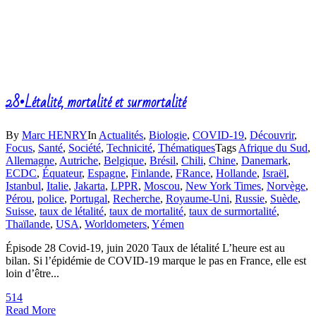
28•Létalité, mortalité et surmortalité
By
Marc HENRY
In
Actualités
,
Biologie
,
COVID-19
,
Découvrir
,
Focus
,
Santé
,
Société
,
Technicité
,
Thématiques
Tags
Afrique du Sud
,
Allemagne
,
Autriche
,
Belgique
,
Brésil
,
Chili
,
Chine
,
Danemark
,
ECDC
,
Équateur
,
Espagne
,
Finlande
,
FRance
,
Hollande
,
Israël
,
Istanbul
,
Italie
,
Jakarta
,
LPPR
,
Moscou
,
New York Times
,
Norvège
,
Pérou
,
police
,
Portugal
,
Recherche
,
Royaume-Uni
,
Russie
,
Suède
,
Suisse
,
taux de létalité
,
taux de mortalité
,
taux de surmortalité
,
Thaïlande
,
USA
,
Worldometers
,
Yémen
Épisode 28 Covid-19, juin 2020 Taux de létalité L’heure est au
bilan. Si l’épidémie de COVID-19 marque le pas en France, elle est
loin d’être...
5
14
Read More