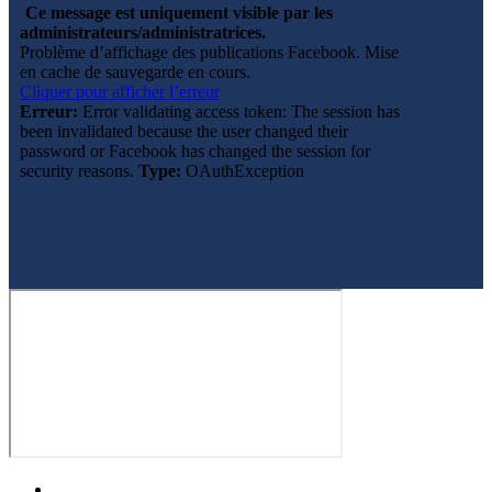
Ce message est uniquement visible par les
administrateurs/administratrices.
Problème d’affichage des publications Facebook. Mise
en cache de sauvegarde en cours.
Cliquer pour afficher l’erreur
Erreur:
Error validating access token: The session has
been invalidated because the user changed their
password or Facebook has changed the session for
security reasons.
Type:
OAuthException