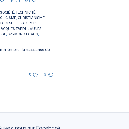
SOCIÉTÉ
,
TECHNICITÉ
,
OLICISME
,
CHRISTIANISME
,
 DE GAULLE
,
GEORGES
JACQUES TARDI
,
JAUNES
,
UGE
,
RAYMOND DEVOS
,
 commémorer la naissance de
5
9
Suivez-nous sur Facebook