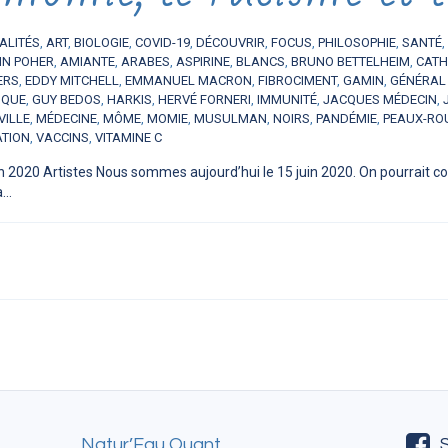
ALITÉS
,
ART
,
BIOLOGIE
,
COVID-19
,
DÉCOUVRIR
,
FOCUS
,
PHILOSOPHIE
,
SANTÉ
,
IN POHER
,
AMIANTE
,
ARABES
,
ASPIRINE
,
BLANCS
,
BRUNO BETTELHEIM
,
CATH
ERS
,
EDDY MITCHELL
,
EMMANUEL MACRON
,
FIBROCIMENT
,
GAMIN
,
GÉNÉRAL
IQUE
,
GUY BEDOS
,
HARKIS
,
HERVÉ FORNERI
,
IMMUNITÉ
,
JACQUES MÉDECIN
,
VILLE
,
MÉDECINE
,
MÔME
,
MOMIE
,
MUSULMAN
,
NOIRS
,
PANDÉMIE
,
PEAUX-RO
ATION
,
VACCINS
,
VITAMINE C
in 2020 Artistes Nous sommes aujourd’hui le 15 juin 2020. On pourrait
..
Natur’Eau Quant