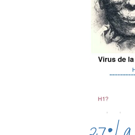
27•La m