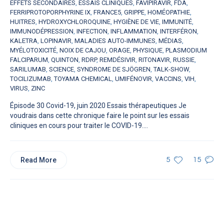
EFFETS SECONDAIRES
,
ESSAIS CLINIQUES
,
FAVIPIRAVIR
,
FDA
,
FERRIPROTOPORPHYRINE IX
,
FRANCE5
,
GRIPPE
,
HOMÉOPATHIE
,
HUITRES
,
HYDROXYCHLOROQUINE
,
HYGIÈNE DE VIE
,
IMMUNITÉ
,
IMMUNODÉPRESSION
,
INFECTION
,
INFLAMMATION
,
INTERFÉRON
,
KALETRA
,
LOPINAVIR
,
MALADIES AUTO-IMMUNES
,
MÉDIAS
,
MYÉLOTOXICITÉ
,
NOIX DE CAJOU
,
ORAGE
,
PHYSIQUE
,
PLASMODIUM
FALCIPARUM
,
QUINTON
,
RDRP
,
REMDÉSIVIR
,
RITONAVIR
,
RUSSIE
,
SARILUMAB
,
SCIENCE
,
SYNDROME DE SJÖGREN
,
TALK-SHOW
,
TOCILIZUMAB
,
TOYAMA CHEMICAL
,
UMIFÉNOVIR
,
VACCINS
,
VIH
,
VIRUS
,
ZINC
Épisode 30 Covid-19, juin 2020 Essais thérapeutiques Je
voudrais dans cette chronique faire le point sur les essais
cliniques en cours pour traiter le COVID-19....
Read More
5
15