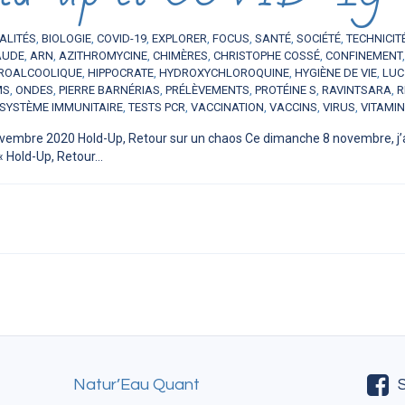
ALITÉS
,
BIOLOGIE
,
COVID-19
,
EXPLORER
,
FOCUS
,
SANTÉ
,
SOCIÉTÉ
,
TECHNICIT
AUDE
,
ARN
,
AZITHROMYCINE
,
CHIMÈRES
,
CHRISTOPHE COSSÉ
,
CONFINEMENT
ROALCOOLIQUE
,
HIPPOCRATE
,
HYDROXYCHLOROQUINE
,
HYGIÈNE DE VIE
,
LUC
MS
,
ONDES
,
PIERRE BARNÉRIAS
,
PRÉLÈVEMENTS
,
PROTÉINE S
,
RAVINTSARA
,
R
SYSTÈME IMMUNITAIRE
,
TESTS PCR
,
VACCINATION
,
VACCINS
,
VIRUS
,
VITAMIN
vembre 2020 Hold-Up, Retour sur un chaos Ce dimanche 8 novembre, j’a
« Hold-Up, Retour...
Natur’Eau Quant