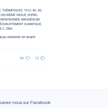
É
,
THÉMATIQUES
TAGS
4G
,
5G
,
,
DEUXIÈME VAGUE
,
EHPAD
,
 MONTAGNIER
,
MAGNÉSIUM
,
ÉCHAUFFEMENT CLIMATIQUE
,
E C
,
ZINC
i pu visionner en avant-
34
12
Suivez-nous sur Facebook