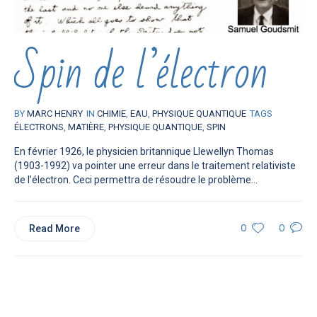
Spin de l’électron
BY
MARC HENRY
IN
CHIMIE
,
EAU
,
PHYSIQUE QUANTIQUE
TAGS
ÉLECTRONS
,
MATIÈRE
,
PHYSIQUE QUANTIQUE
,
SPIN
En février 1926, le physicien britannique Llewellyn Thomas
(1903-1992) va pointer une erreur dans le traitement relativiste
de l’électron. Ceci permettra de résoudre le problème...
Read More
0
0