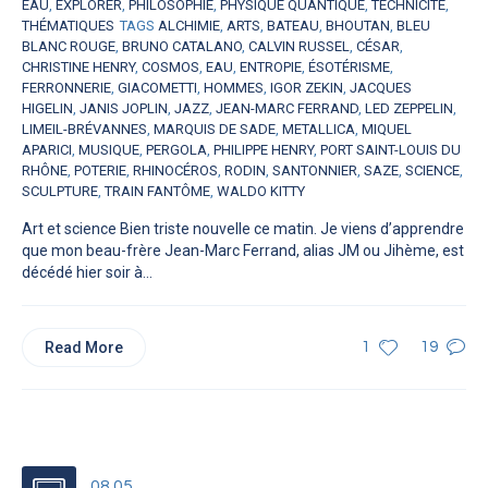
EAU
,
EXPLORER
,
PHILOSOPHIE
,
PHYSIQUE QUANTIQUE
,
TECHNICITÉ
,
THÉMATIQUES
TAGS
ALCHIMIE
,
ARTS
,
BATEAU
,
BHOUTAN
,
BLEU
BLANC ROUGE
,
BRUNO CATALANO
,
CALVIN RUSSEL
,
CÉSAR
,
CHRISTINE HENRY
,
COSMOS
,
EAU
,
ENTROPIE
,
ÉSOTÉRISME
,
FERRONNERIE
,
GIACOMETTI
,
HOMMES
,
IGOR ZEKIN
,
JACQUES
HIGELIN
,
JANIS JOPLIN
,
JAZZ
,
JEAN-MARC FERRAND
,
LED ZEPPELIN
,
LIMEIL-BRÉVANNES
,
MARQUIS DE SADE
,
METALLICA
,
MIQUEL
APARICI
,
MUSIQUE
,
PERGOLA
,
PHILIPPE HENRY
,
PORT SAINT-LOUIS DU
RHÔNE
,
POTERIE
,
RHINOCÉROS
,
RODIN
,
SANTONNIER
,
SAZE
,
SCIENCE
,
SCULPTURE
,
TRAIN FANTÔME
,
WALDO KITTY
Art et science Bien triste nouvelle ce matin. Je viens d’apprendre
que mon beau-frère Jean-Marc Ferrand, alias JM ou Jihème, est
décédé hier soir à...
Read More
1
19
08.05