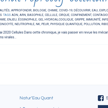
ALITÉS
,
APPROFONDIR
,
BIOLOGIE
,
CHIMIE
,
COVID-19
,
DÉCOUVRIR
,
EAU
,
EXPL
ES
TAGS
ADN
,
ARN
,
BASOPHILE
,
CELLULE
,
CIRQUE
,
CONFINEMENT
,
CONTAGI
OMIE
,
ENJEU
,
ÉOSINOPHILE
,
GEL HYDROALCOOLIQUE
,
GRIPPE
,
IMMUNITÉ
,
INF
ONOCYTE
,
NEUTROPHILE
,
NK
,
PEUR
,
PHYSIQUE QUANTIQUE
,
POLLUTION
,
RIB
ai 2020 Cellules Dans cette chronique, je vais passer en revue les méc
s virales...
Natur’Eau Quant