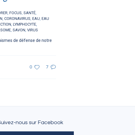
ORER
,
FOCUS
,
SANTÉ
,
ON
,
CORONAVIRUS
,
EAU
,
EAU
ECTION
,
LYMPHOCYTE
,
OSOME
,
SAVON
,
VIRUS
anismes de défense de notre
0
7
Suivez-nous sur Facebook