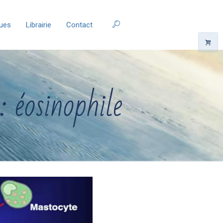
ques
Librairie
Contact
: éosinophile