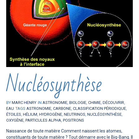
Nucléosynthèse
BY
MARC HENRY
IN
ASTRONOMIE
,
BIOLOGIE
,
CHIMIE
,
DÉCOUVRIR
,
EAU
TAGS
ASTRONOMIE
,
CARBONE
,
CLASSIFICATION PÉRIODIQUE
,
ÉTOILES
,
HÉLIUM
,
HYDROGÈNE
,
NEUTRINOS
,
NUCLÉOSYNTHÈSE
,
OXYGÈNE
,
PARTICULES ALPHA
,
POSITRONS
Naissance de toute matière Comment naissent les atomes,
constituants de toute matière ? Tout démarre avec le Big-Bang. Il