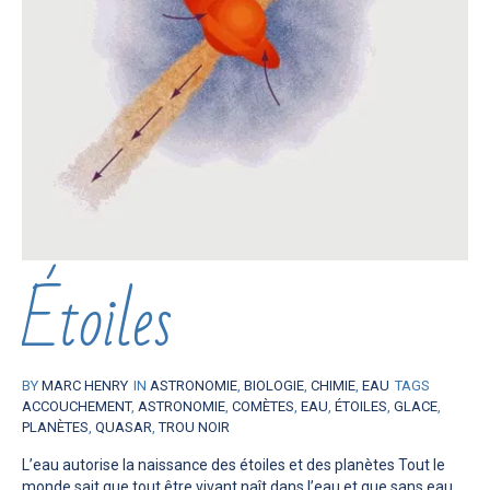
Étoiles
BY
MARC HENRY
IN
ASTRONOMIE
,
BIOLOGIE
,
CHIMIE
,
EAU
TAGS
ACCOUCHEMENT
,
ASTRONOMIE
,
COMÈTES
,
EAU
,
ÉTOILES
,
GLACE
,
PLANÈTES
,
QUASAR
,
TROU NOIR
L’eau autorise la naissance des étoiles et des planètes Tout le
monde sait que tout être vivant naît dans l’eau et que sans eau