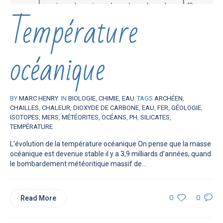
Température
océanique
BY
MARC HENRY
IN
BIOLOGIE
,
CHIMIE
,
EAU
TAGS
ARCHÉEN
,
CHAILLES
,
CHALEUR
,
DIOXYDE DE CARBONE
,
EAU
,
FER
,
GÉOLOGIE
,
ISOTOPES
,
MERS
,
MÉTÉORITES
,
OCÉANS
,
PH
,
SILICATES
,
TEMPÉRATURE
L’évolution de la température océanique On pense que la masse
océanique est devenue stable il y a 3,9 milliards d’années, quand
le bombardement météoritique massif de...
Read More
0
0