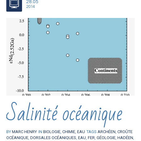
28.05
2014
Salinité océanique
BY
MARC HENRY
IN
BIOLOGIE
,
CHIMIE
,
EAU
TAGS
ARCHÉEN
,
CROÛTE
OCÉANIQUE
,
DORSALES OCÉANIQUES
,
EAU
,
FER
,
GÉOLOGIE
,
HADÉEN
,