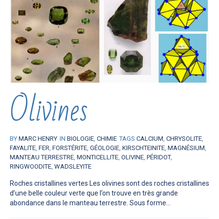
Olivines
BY
MARC HENRY
IN
BIOLOGIE
,
CHIMIE
TAGS
CALCIUM
,
CHRYSOLITE
,
FAYALITE
,
FER
,
FORSTÉRITE
,
GÉOLOGIE
,
KIRSCHTEINITE
,
MAGNÉSIUM
,
MANTEAU TERRESTRE
,
MONTICELLITE
,
OLIVINE
,
PÉRIDOT
,
RINGWOODITE
,
WADSLEYITE
Roches cristallines vertes Les olivines sont des roches cristallines
d’une belle couleur verte que l’on trouve en très grande
abondance dans le manteau terrestre. Sous forme...