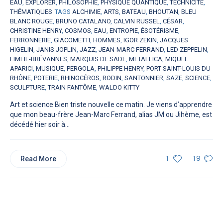
EAU
,
EXPLORER
,
PHILOSOPHIE
,
PHYSIQUE QUANTIQUE
,
TECHNICITÉ
,
THÉMATIQUES
TAGS
ALCHIMIE
,
ARTS
,
BATEAU
,
BHOUTAN
,
BLEU
BLANC ROUGE
,
BRUNO CATALANO
,
CALVIN RUSSEL
,
CÉSAR
,
CHRISTINE HENRY
,
COSMOS
,
EAU
,
ENTROPIE
,
ÉSOTÉRISME
,
FERRONNERIE
,
GIACOMETTI
,
HOMMES
,
IGOR ZEKIN
,
JACQUES
HIGELIN
,
JANIS JOPLIN
,
JAZZ
,
JEAN-MARC FERRAND
,
LED ZEPPELIN
,
LIMEIL-BRÉVANNES
,
MARQUIS DE SADE
,
METALLICA
,
MIQUEL
APARICI
,
MUSIQUE
,
PERGOLA
,
PHILIPPE HENRY
,
PORT SAINT-LOUIS DU
RHÔNE
,
POTERIE
,
RHINOCÉROS
,
RODIN
,
SANTONNIER
,
SAZE
,
SCIENCE
,
SCULPTURE
,
TRAIN FANTÔME
,
WALDO KITTY
Art et science Bien triste nouvelle ce matin. Je viens d’apprendre
que mon beau-frère Jean-Marc Ferrand, alias JM ou Jihème, est
décédé hier soir à...
Read More
1
19