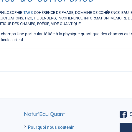
PHILOSOPHIE
TAGS
COHÉRENCE DE PHASE
,
DOMAINE DE COHÉRENCE
,
EAU
,
LUCTUATIONS
,
H2O
,
HEISENBERG
,
INCOHÉRENCE
,
INFORMATION
,
MÉMOIRE DE
NTIQUE DES CHAMPS
,
POÉSIE
,
VIDE QUANTIQUE
champs Une particularité liée à la physique quantique des champs est 
cules, n’est...
Natur’Eau Quant
Pourquoi nous soutenir