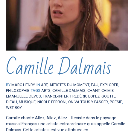
Camille Dalmais
BY
MARC HENRY
IN
ART
,
ARTISTES DU MOMENT
,
EAU
,
EXPLORER
,
PHILOSOPHIE
TAGS
ARTS
,
CAMILLE DALMAIS
,
CHANT
,
CHIMIE
,
EMANUELLE DEVOS
,
FRANCE-INTER
,
FRÉDÉRIC LOPEZ
,
GOUTTE
D'EAU
,
MUSIQUE
,
NICOLE FERRONI
,
ON VA TOUS Y PASSER
,
POÉSIE
,
WET BOY
Camille chante Allez, Allez, Allez… Il existe dans le paysage
musical Français une artiste extraordinaire qui s’appelle Camille
Dalmais. Cette artiste s’est vue attribuée en...