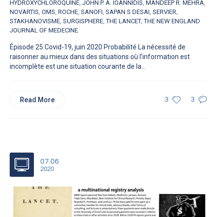
HYDROXYCHLOROQUINE
,
JOHN P. A. IOANNIDIS
,
MANDEEP R. MEHRA
,
NOVARTIS
,
OMS
,
ROCHE
,
SANOFI
,
SAPAN S DESAI
,
SERVIER
,
STAKHANOVISME
,
SURGISPHERE
,
THE LANCET
,
THE NEW ENGLAND
JOURNAL OF MEDECINE
Épisode 25 Covid-19, juin 2020 Probabilité La nécessité de
raisonner au mieux dans des situations où l’information est
incomplète est une situation courante de la...
Read More
3
3
07.06
2020