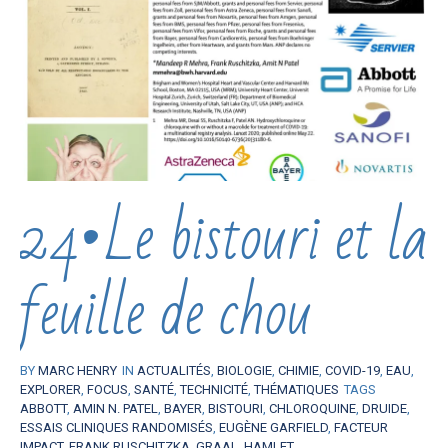
24•Le bistouri et la
feuille de chou
BY
MARC HENRY
IN
ACTUALITÉS
,
BIOLOGIE
,
CHIMIE
,
COVID-19
,
EAU
,
EXPLORER
,
FOCUS
,
SANTÉ
,
TECHNICITÉ
,
THÉMATIQUES
TAGS
ABBOTT
,
AMIN N. PATEL
,
BAYER
,
BISTOURI
,
CHLOROQUINE
,
DRUIDE
,
ESSAIS CLINIQUES RANDOMISÉS
,
EUGÈNE GARFIELD
,
FACTEUR
IMPACT
,
FRANK RUSCHITZKA
,
GRAAL
,
HAMLET
,