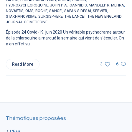
HYDROXYCHLOROQUINE
,
JOHN P. A. IOANNIDIS
,
MANDEEP R. MEHRA
,
NOVARTIS
,
OMS
,
ROCHE
,
SANOFI
,
SAPAN S DESAI
,
SERVIER
,
STAKHANOVISME
,
SURGISPHERE
,
THE LANCET
,
THE NEW ENGLAND
JOURNAL OF MEDECINE
Épisode 24 Covid-19, juin 2020 Un véritable psychodrame autour
de la chloroquine a marqué la semaine qui vient de s’écouler. On
a en effet vu...
Read More
3
6
Thématiques proposées
L'Eau