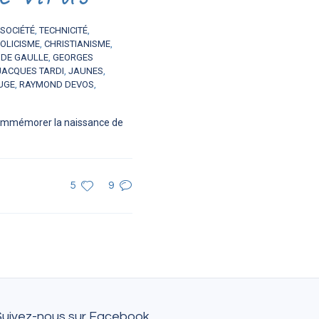
SOCIÉTÉ
,
TECHNICITÉ
,
OLICISME
,
CHRISTIANISME
,
 DE GAULLE
,
GEORGES
JACQUES TARDI
,
JAUNES
,
UGE
,
RAYMOND DEVOS
,
 commémorer la naissance de
5
9
Suivez-nous sur Facebook