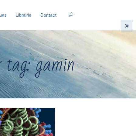
ques
Librairie
Contact
r tag: gamin