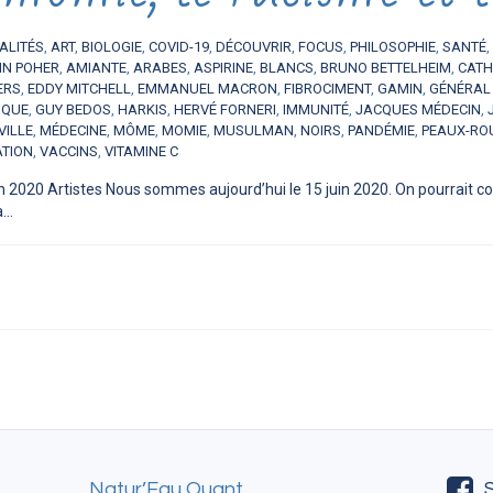
ALITÉS
,
ART
,
BIOLOGIE
,
COVID-19
,
DÉCOUVRIR
,
FOCUS
,
PHILOSOPHIE
,
SANTÉ
,
IN POHER
,
AMIANTE
,
ARABES
,
ASPIRINE
,
BLANCS
,
BRUNO BETTELHEIM
,
CATH
ERS
,
EDDY MITCHELL
,
EMMANUEL MACRON
,
FIBROCIMENT
,
GAMIN
,
GÉNÉRAL
IQUE
,
GUY BEDOS
,
HARKIS
,
HERVÉ FORNERI
,
IMMUNITÉ
,
JACQUES MÉDECIN
,
VILLE
,
MÉDECINE
,
MÔME
,
MOMIE
,
MUSULMAN
,
NOIRS
,
PANDÉMIE
,
PEAUX-RO
ATION
,
VACCINS
,
VITAMINE C
in 2020 Artistes Nous sommes aujourd’hui le 15 juin 2020. On pourrait
..
Natur’Eau Quant