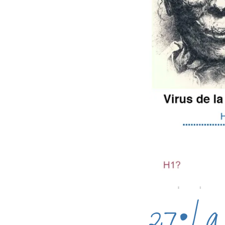
27•La m