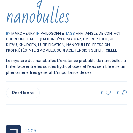
nanobulles
BY
MARC HENRY
IN
PHILOSOPHIE
TAGS
AFM
,
ANGLE DE CONTACT
,
COURBURE
,
EAU
,
ÉQUATION D'YOUNG
,
GAZ
,
HYDROPHOBIE
,
JET
D'EAU
,
KNUDSEN
,
LUBRIFICATION
,
NANOBULLES
,
PRESSION
,
PROPRIÉTÉS INTERFACIALES
,
SURFACE
,
TENSION SUPERFICIELLE
Le mystère des nanobulles L’existence probable de nanobulles à
l’interface entre les solides hydrophobes et l’eau semble être un
phénomène très général. L’importance de ces...
Read More
0
0
14.05