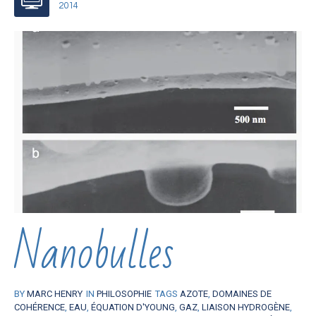
2014
Nanobulles
BY
MARC HENRY
IN
PHILOSOPHIE
TAGS
AZOTE
,
DOMAINES DE
COHÉRENCE
,
EAU
,
ÉQUATION D'YOUNG
,
GAZ
,
LIAISON HYDROGÈNE
,