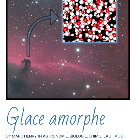
Glace amorphe
BY
MARC HENRY
IN
ASTRONOMIE
,
BIOLOGIE
,
CHIMIE
,
EAU
TAGS