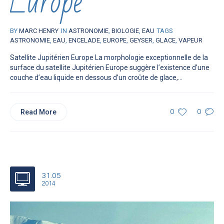
Europe
BY
MARC HENRY
IN
ASTRONOMIE
,
BIOLOGIE
,
EAU
TAGS
ASTRONOMIE
,
EAU
,
ENCELADE
,
EUROPE
,
GEYSER
,
GLACE
,
VAPEUR
Satellite Jupitérien Europe La morphologie exceptionnelle de la
surface du satellite Jupitérien Europe suggère l’existence d’une
couche d’eau liquide en dessous d’un croûte de glace,...
Read More
0
0
31.05
2014