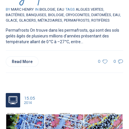
BY
MARC HENRY
IN
BIOLOGIE
,
EAU
TAGS
ALGUES VERTES
,
BACTÉRIES
,
BANQUISES
,
BIOLOGIE
,
CRYOCONITES
,
DIATOMÉES
,
EAU
,
GLACE
,
GLACIERS
,
MÉTAZOAIRES
,
PERMAFROSTS
,
ROTIFÈRES
Permafrosts On trouve dans les permafrosts, qui sont des sols
gelés âgés de plusieurs millions d’années présentant des
température allant de 0 °C à –27 °C, entre...
Read More
0
0
15.05
2014