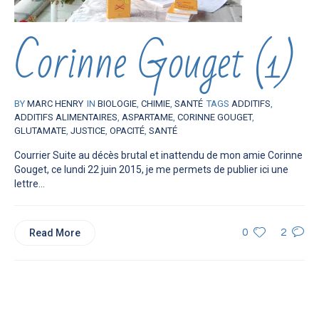
Corinne Gouget (1)
BY
MARC HENRY
IN
BIOLOGIE
,
CHIMIE
,
SANTÉ
TAGS
ADDITIFS
,
ADDITIFS ALIMENTAIRES
,
ASPARTAME
,
CORINNE GOUGET
,
GLUTAMATE
,
JUSTICE
,
OPACITÉ
,
SANTÉ
Courrier Suite au décès brutal et inattendu de mon amie Corinne
Gouget, ce lundi 22 juin 2015, je me permets de publier ici une
lettre...
Read More
0
2