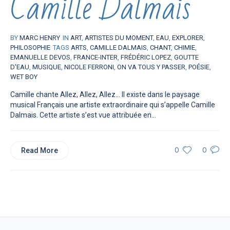
Camille Dalmais
BY
MARC HENRY
IN
ART
,
ARTISTES DU MOMENT
,
EAU
,
EXPLORER
,
PHILOSOPHIE
TAGS
ARTS
,
CAMILLE DALMAIS
,
CHANT
,
CHIMIE
,
EMANUELLE DEVOS
,
FRANCE-INTER
,
FRÉDÉRIC LOPEZ
,
GOUTTE
D'EAU
,
MUSIQUE
,
NICOLE FERRONI
,
ON VA TOUS Y PASSER
,
POÉSIE
,
WET BOY
Camille chante Allez, Allez, Allez… Il existe dans le paysage
musical Français une artiste extraordinaire qui s’appelle Camille
Dalmais. Cette artiste s’est vue attribuée en...
Read More
0
0