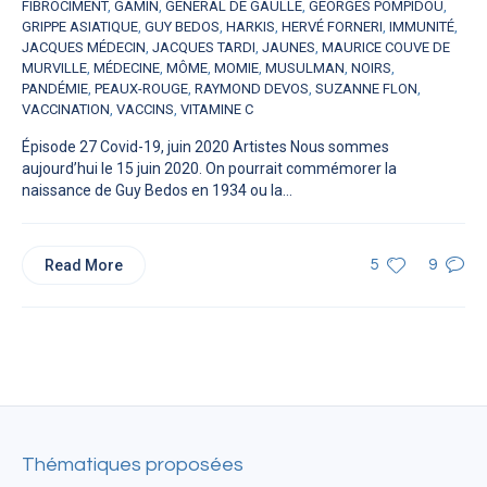
FIBROCIMENT
,
GAMIN
,
GÉNÉRAL DE GAULLE
,
GEORGES POMPIDOU
,
GRIPPE ASIATIQUE
,
GUY BEDOS
,
HARKIS
,
HERVÉ FORNERI
,
IMMUNITÉ
,
JACQUES MÉDECIN
,
JACQUES TARDI
,
JAUNES
,
MAURICE COUVE DE
MURVILLE
,
MÉDECINE
,
MÔME
,
MOMIE
,
MUSULMAN
,
NOIRS
,
PANDÉMIE
,
PEAUX-ROUGE
,
RAYMOND DEVOS
,
SUZANNE FLON
,
VACCINATION
,
VACCINS
,
VITAMINE C
Épisode 27 Covid-19, juin 2020 Artistes Nous sommes
aujourd’hui le 15 juin 2020. On pourrait commémorer la
naissance de Guy Bedos en 1934 ou la...
Read More
5
9
Thématiques proposées